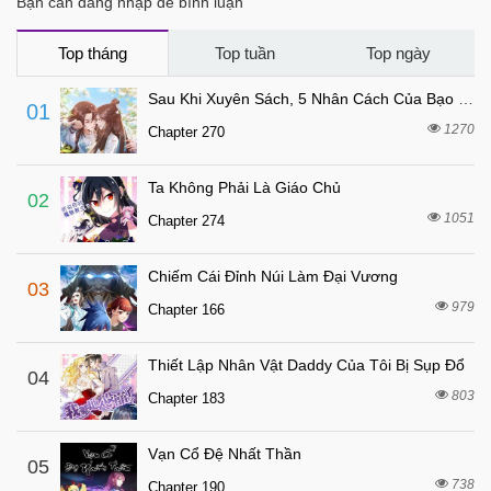
Bạn cần đăng nhập để bình luận
5 tháng trước
Chapter 37
5 tháng trước
Chapter 36
Top tháng
Top tuần
Top ngày
5 tháng trước
Chapter 35
Sau Khi Xuyên Sách, 5 Nhân Cách Của Bạo Quân Đều Yêu Ta
01
5 tháng trước
Chapter 34
1270
Chapter 270
5 tháng trước
Chapter 33
Ta Không Phải Là Giáo Chủ
5 tháng trước
Chapter 32
02
1051
Chapter 274
5 tháng trước
Chapter 31
5 tháng trước
Chapter 30
Chiếm Cái Đỉnh Núi Làm Đại Vương
03
5 tháng trước
Chapter 29
979
Chapter 166
5 tháng trước
Chapter 28
Thiết Lập Nhân Vật Daddy Của Tôi Bị Sụp Đổ
5 tháng trước
04
Chapter 27
803
Chapter 183
5 tháng trước
Chapter 26
5 tháng trước
Chapter 25
Vạn Cổ Đệ Nhất Thần
05
5 tháng trước
738
Chapter 24
Chapter 190