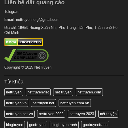
Liên hệ dặt quảng cáo
5 tháng trước
Chapter 12.5
5 tháng trước
Telegram:
Chapter 12
Email:
nettruyennorg@gmail.com
5 tháng trước
Chapter 11
Địa chỉ: 19/6/9 Hoàng Xuân Nhị, Phú Trung, Tân Phú, Thành phố Hồ
5 tháng trước
Chapter 10
Chí Minh
5 tháng trước
Chapter 9.5
5 tháng trước
Chapter 9
5 tháng trước
Chapter 8
Copyright © 2025 NetTruyen
5 tháng trước
Chapter 7
5 tháng trước
Chapter 6
Từ khóa
5 tháng trước
Chapter 5
nettruyen
nettruyenviet
net truyen
nettruyen.com
5 tháng trước
Chapter 4
nettruyen.vn
nettruyen.net
nettruyen.com.vn
5 tháng trước
Chapter 3.5
nettruyen.net.vn
nettruyen 2022
nettruyen 2023
nét truyện
5 tháng trước
Chapter 3.2
5 tháng trước
blogtruyen
goctruyen
blogtruyentranh
goctruyentranh
Chapter 3