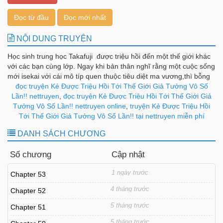
Đọc từ đầu
Đọc mới nhất
NỘI DUNG TRUYỆN
Học sinh trung học Takafuji được triệu hồi đến một thế giới khác
với các bạn cùng lớp. Ngay khi bản thân nghĩ rằng một cuộc sống
mới isekai với cái mô típ quen thuộc tiêu diệt ma vương,thì bỗng
cái BÙM,một vòng tròn ma thuật xuất hiện dưới chân Prairie !?
đọc truyện Kẻ Được Triệu Hồi Tới Thế Giới Giả Tưởng Vô Số
ngoại trừ hắn là người duy nhất được triệu hồi đến một thế giới
Lần!! nettruyen
,
đọc truyện Kẻ Được Triệu Hồi Tới Thế Giới Giả
thứ hai.rồi sau đó thế méo nào lại tiếp tục được triệu hồi, và lại
Tưởng Vô Số Lần!! nettruyen online
,
truyện Kẻ Được Triệu Hồi
một lần nữa. v.v. Sau nhiều lần triệu hồi, thứ còn lại trong tay
Tới Thế Giới Giả Tưởng Vô Số Lần!! tại nettruyen miễn phí
main là khả năng gian lận hàng loạt cấp anh hùng.Đọc chap mới
DANH SÁCH CHƯƠNG
nhất tại fanpage Hikki Team
Số chương
Cập nhật
1 ngày trước
Chapter 53
4 tháng trước
Chapter 52
5 tháng trước
Chapter 51
5 tháng trước