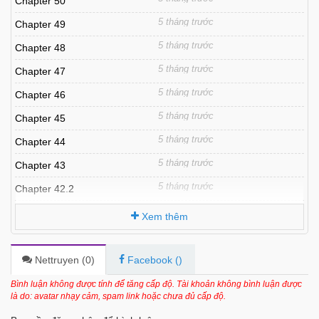
Chapter 50
5 tháng trước
Chapter 49
5 tháng trước
Chapter 48
5 tháng trước
Chapter 47
5 tháng trước
Chapter 46
5 tháng trước
Chapter 45
5 tháng trước
Chapter 44
5 tháng trước
Chapter 43
5 tháng trước
Chapter 42.2
5 tháng trước
Chapter 42
Xem thêm
5 tháng trước
Chapter 41
5 tháng trước
Chapter 40
Nettruyen (
0
)
Facebook (
)
5 tháng trước
Chapter 39
Bình luận không được tính để tăng cấp độ. Tài khoản không bình luận được
là do: avatar nhạy cảm, spam link hoặc chưa đủ cấp độ.
5 tháng trước
Chapter 38