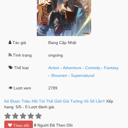
Tác giả
Đang Cập Nhật
Tình trạng
ongoing
Thể loại
Action
-
Adventure
-
Comedy
-
Fantasy
-
Shounen
-
Supernatural
Lượt xem
2789
Kẻ Được Triệu Hồi Tới Thế Giới Giả Tưởng Vô Số Lần!!
Xếp
hạng:
5
/
5
-
0
Lượt đánh giá.
0
Người Đã Theo Dõi
Theo dõi