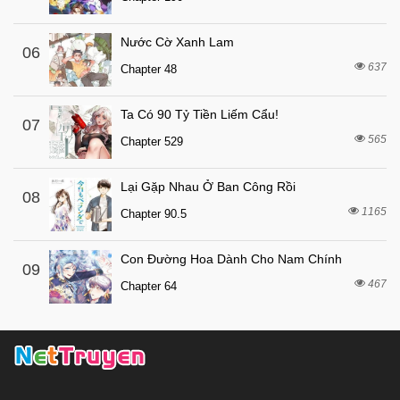
5 tháng trước
Chapter 23
Nước Cờ Xanh Lam
06
5 tháng trước
Chapter 22
637
Chapter 48
5 tháng trước
Chapter 21
5 tháng trước
Chapter 20
Ta Có 90 Tỷ Tiền Liếm Cẩu!
07
565
5 tháng trước
Chapter 529
Chapter 19
5 tháng trước
Chapter 18
Lại Gặp Nhau Ở Ban Công Rồi
08
5 tháng trước
Chapter 17
1165
Chapter 90.5
5 tháng trước
Chapter 16.5
Con Đường Hoa Dành Cho Nam Chính
5 tháng trước
Chapter 16
09
467
Chapter 64
5 tháng trước
Chapter 15.1
5 tháng trước
Chapter 15
5 tháng trước
Chapter 14
5 tháng trước
Chapter 13