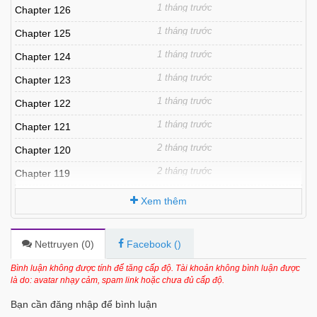
1 tháng trước
Chapter 126
1 tháng trước
Chapter 125
1 tháng trước
Chapter 124
1 tháng trước
Chapter 123
1 tháng trước
Chapter 122
1 tháng trước
Chapter 121
2 tháng trước
Chapter 120
2 tháng trước
Chapter 119
2 tháng trước
Chapter 118.5
Xem thêm
3 tháng trước
Chapter 118
3 tháng trước
Chapter 117
Nettruyen (
0
)
Facebook (
)
3 tháng trước
Chapter 116
Bình luận không được tính để tăng cấp độ. Tài khoản không bình luận được
là do: avatar nhạy cảm, spam link hoặc chưa đủ cấp độ.
3 tháng trước
Chapter 115
Bạn cần đăng nhập để bình luận
4 tháng trước
Chapter 114