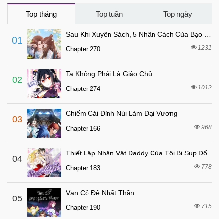
4 tháng trước
Chapter 113
Top tháng
Top tuần
Top ngày
4 tháng trước
Chapter 112
Sau Khi Xuyên Sách, 5 Nhân Cách Của Bạo Quân Đều Yêu Ta
01
4 tháng trước
Chapter 111.5
1231
Chapter 270
4 tháng trước
Chapter 111
Ta Không Phải Là Giáo Chủ
5 tháng trước
Chapter 110
02
1012
Chapter 274
5 tháng trước
Chapter 109
5 tháng trước
Chapter 108
Chiếm Cái Đỉnh Núi Làm Đại Vương
03
5 tháng trước
Chapter 107
968
Chapter 166
6 tháng trước
Chapter 106
Thiết Lập Nhân Vật Daddy Của Tôi Bị Sụp Đổ
6 tháng trước
04
Chapter 105
778
Chapter 183
6 tháng trước
Chapter 104
6 tháng trước
Chapter 103
Vạn Cổ Đệ Nhất Thần
05
6 tháng trước
715
Chapter 102
Chapter 190