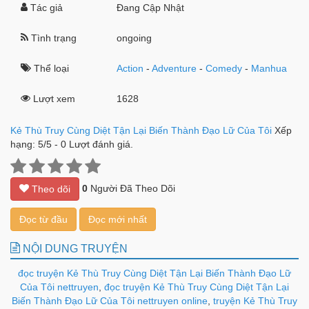
Tác giả
Đang Cập Nhật
Tình trạng
ongoing
Thể loại
Action
-
Adventure
-
Comedy
-
Manhua
Lượt xem
1628
Kẻ Thù Truy Cùng Diệt Tận Lại Biến Thành Đạo Lữ Của Tôi
Xếp
hạng:
5
/
5
-
0
Lượt đánh giá.
0
Người Đã Theo Dõi
Theo dõi
Đọc từ đầu
Đọc mới nhất
NỘI DUNG TRUYỆN
đọc truyện Kẻ Thù Truy Cùng Diệt Tận Lại Biến Thành Đạo Lữ
Của Tôi nettruyen
,
đọc truyện Kẻ Thù Truy Cùng Diệt Tận Lại
Biến Thành Đạo Lữ Của Tôi nettruyen online
,
truyện Kẻ Thù Truy