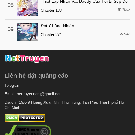
Thiết Lập Nhân Vật Daddy Của Tôi Bị Sụp Đổ
08
1008
Chapter 183
Đại Y Lăng Nhiên
09
948
Chapter 271
Liên hệ dặt quảng cáo
Telegram:
Email:
nettruyennorg@gmail.com
Địa chỉ: 19/6/9 Hoàng Xuân Nhị, Phú Trung, Tân Phú, Thành phố Hồ
Chí Minh