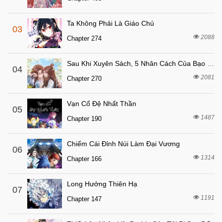
8 tháng trước
Chapter 5
8 tháng trước
Chapter 4
Ta Không Phải Là Giáo Chủ
03
8 tháng trước
Chapter 3
2088
Chapter 274
8 tháng trước
Chapter 2
Sau Khi Xuyên Sách, 5 Nhân Cách Của Bạo Quân Đều Yêu Ta
8 tháng trước
04
Chapter 1
2081
Chapter 270
Vạn Cổ Đệ Nhất Thần
05
1487
Chapter 190
Chiếm Cái Đỉnh Núi Làm Đại Vương
06
1314
Chapter 166
Long Hưởng Thiên Hạ
07
1191
Chapter 147