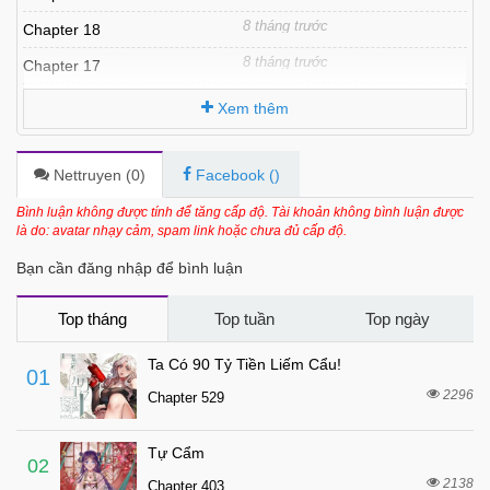
8 tháng trước
Chapter 18
8 tháng trước
Chapter 17
8 tháng trước
Chapter 16
Xem thêm
8 tháng trước
Chapter 15
8 tháng trước
Chapter 14
Nettruyen (
0
)
Facebook (
)
8 tháng trước
Chapter 13
Bình luận không được tính để tăng cấp độ. Tài khoản không bình luận được
là do: avatar nhạy cảm, spam link hoặc chưa đủ cấp độ.
8 tháng trước
Chapter 12
Bạn cần đăng nhập để bình luận
8 tháng trước
Chapter 11
8 tháng trước
Chapter 10
Top tháng
Top tuần
Top ngày
8 tháng trước
Chapter 9
Ta Có 90 Tỷ Tiền Liếm Cẩu!
01
8 tháng trước
Chapter 8
2296
Chapter 529
8 tháng trước
Chapter 7
Tự Cẩm
8 tháng trước
Chapter 6
02
2138
Chapter 403