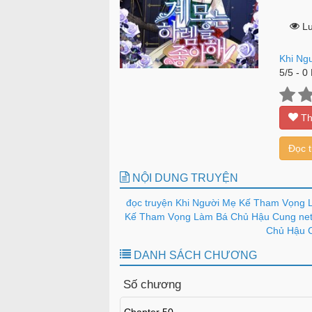
Lư
Khi Ng
5
/
5
-
0
Th
Đọc 
NỘI DUNG TRUYỆN
đọc truyện Khi Người Mẹ Kế Tham Vọng 
Kế Tham Vọng Làm Bá Chủ Hậu Cung nett
Chủ Hậu C
DANH SÁCH CHƯƠNG
Số chương