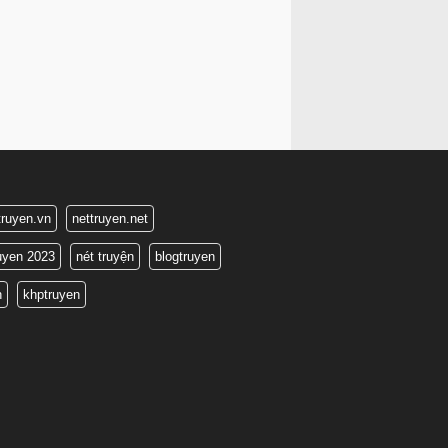
truyen.vn
nettruyen.net
ruyen 2023
nét truyện
blogtruyen
n
khptruyen