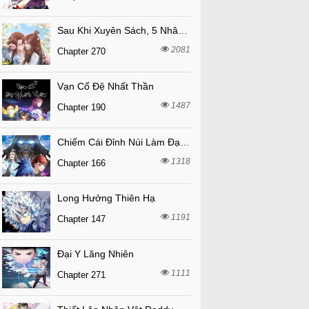
Sau Khi Xuyên Sách, 5 Nhân Cách Của Bạo Quân Đều Yêu Ta
2081
Chapter 270
Vạn Cổ Đệ Nhất Thần
1487
Chapter 190
Chiếm Cái Đỉnh Núi Làm Đại Vương
1318
Chapter 166
Long Hưởng Thiên Hạ
1191
Chapter 147
Đại Y Lăng Nhiên
1111
Chapter 271