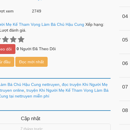
ợt xem
2749
04
ười Mẹ Kế Tham Vọng Làm Bá Chủ Hậu Cung
Xếp hạng:
Lượt đánh giá.
05
0
Người Đã Theo Dõi
eo dõi
từ đầu
Đọc mới nhất
06
Làm Bá Chủ Hậu Cung nettruyen
,
đọc truyện Khi Người Mẹ
07
ruyen online
,
truyện Khi Người Mẹ Kế Tham Vọng Làm Bá
ung tại nettruyen miễn phí
08
Cập nhật
7 tháng trước