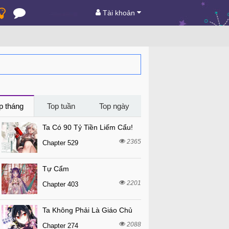
Tài khoản
p tháng
Top tuần
Top ngày
Ta Có 90 Tỷ Tiền Liếm Cẩu!
2365
Chapter 529
Tự Cẩm
2201
Chapter 403
Ta Không Phải Là Giáo Chủ
2088
Chapter 274