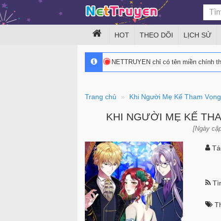
HOT
THEO DÕI
LỊCH SỬ
NETTRUYEN chỉ có tên miền chính 
Trang chủ
Khi Người Mẹ Kế Tham Vọn
KHI NGƯỜI MẸ KẾ TH
[Ngày cập
Tác
Tìn
Th