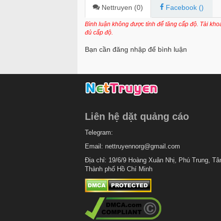
Chapter 36
Nettruyen (
0
)
Facebook (
)
Chapter 35
Bình luận không được tính để tăng cấp độ. Tài kh
đủ cấp độ.
Chapter 34
Bạn cần đăng nhập để bình luận
Chapter 33
Chapter 32
Chapter 31
Chapter 30
Liên hệ dặt quảng cáo
Chapter 28
Telegram:
Chapter 27
Email:
nettruyennorg@gmail.com
Chapter 26
Địa chỉ: 19/6/9 Hoàng Xuân Nhị, Phú Trung, Tâ
Thành phố Hồ Chí Minh
Chapter 25
Chapter 24
Chapter 23
Chapter 22