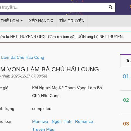
THỂ LOẠI
XẾP HẠNG
TÌM TRUYỆN
thức là NETTRUYENN.ORG. Cảm ơn bạn đã LUÔN ủng hộ NETTRUYEN!
g Làm Bá Chủ Hậu Cung
To
AM VỌNG LÀM BÁ CHỦ HẬU CUNG
01
 nhật: 2025-12-27 07:38:59]
 giả
Khi Người Mẹ Kế Tham Vọng Làm Bá
Chủ Hậu Cung
02
h trạng
completed
ể loại
Manhwa
-
Ngôn Tình
-
Romance
-
03
Truyện Màu