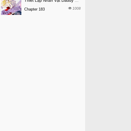
Thiết Lập Nhân Vật Daddy Của Tôi Bị Sụp Đổ
1008
Chapter 183