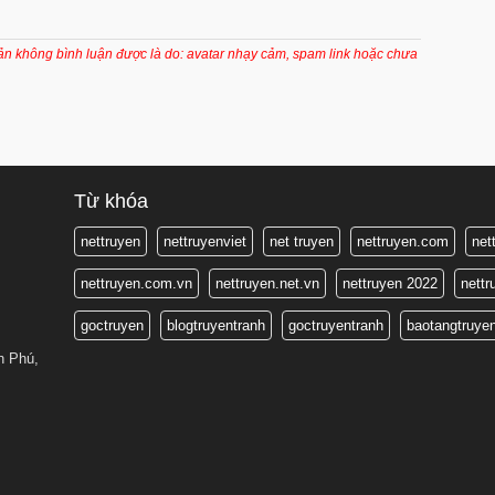
7 tháng trước
7 tháng trước
oản không bình luận được là do: avatar nhạy cảm, spam link hoặc chưa
7 tháng trước
7 tháng trước
7 tháng trước
7 tháng trước
Từ khóa
7 tháng trước
nettruyen
nettruyenviet
net truyen
nettruyen.com
net
7 tháng trước
nettruyen.com.vn
nettruyen.net.vn
nettruyen 2022
nett
7 tháng trước
goctruyen
blogtruyentranh
goctruyentranh
baotangtruye
7 tháng trước
n Phú,
7 tháng trước
7 tháng trước
7 tháng trước
7 tháng trước