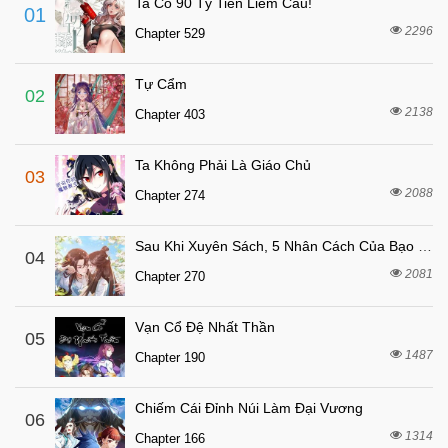
Ta Có 90 Tỷ Tiền Liếm Cẩu!
01
4 tháng trước
Chapter 92
2296
Chapter 529
4 tháng trước
Chapter 91
Tự Cẩm
5 tháng trước
Chapter 90
02
2138
Chapter 403
5 tháng trước
Chapter 89
5 tháng trước
Chapter 88
Ta Không Phải Là Giáo Chủ
03
5 tháng trước
Chapter 87
2088
Chapter 274
5 tháng trước
Chapter 86
Sau Khi Xuyên Sách, 5 Nhân Cách Của Bạo Quân Đều Yêu Ta
6 tháng trước
04
Chapter 85
2081
Chapter 270
6 tháng trước
Chapter 84
6 tháng trước
Chapter 83
Vạn Cổ Đệ Nhất Thần
05
6 tháng trước
1487
Chapter 82
Chapter 190
6 tháng trước
Chapter 81
Chiếm Cái Đỉnh Núi Làm Đại Vương
06
7 tháng trước
Chapter 80
1314
Chapter 166