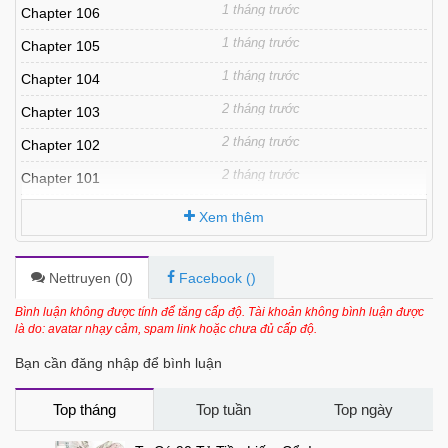
1 tháng trước
Chapter 106
1 tháng trước
Chapter 105
1 tháng trước
Chapter 104
2 tháng trước
Chapter 103
2 tháng trước
Chapter 102
2 tháng trước
Chapter 101
2 tháng trước
Chapter 100
Xem thêm
3 tháng trước
Chapter 99
3 tháng trước
Chapter 98
Nettruyen (
0
)
Facebook (
)
3 tháng trước
Chapter 97
Bình luận không được tính để tăng cấp độ. Tài khoản không bình luận được
là do: avatar nhạy cảm, spam link hoặc chưa đủ cấp độ.
3 tháng trước
Chapter 96
Bạn cần đăng nhập để bình luận
4 tháng trước
Chapter 95
4 tháng trước
Chapter 94
Top tháng
Top tuần
Top ngày
4 tháng trước
Chapter 93