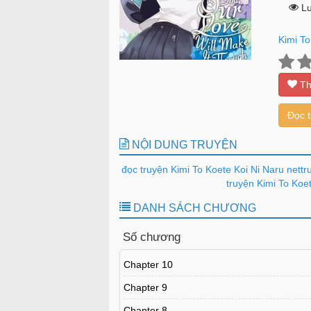
Lư
Kimi To
Th
Đọc 
NỘI DUNG TRUYỆN
đọc truyện Kimi To Koete Koi Ni Naru nettr
truyện Kimi To Koet
DANH SÁCH CHƯƠNG
Số chương
Chapter 10
Chapter 9
Chapter 8