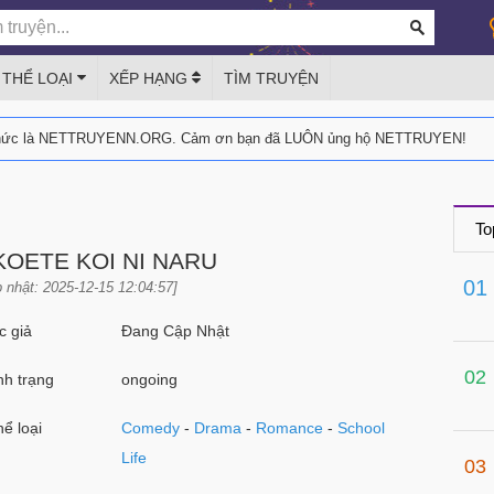
THỂ LOẠI
XẾP HẠNG
TÌM TRUYỆN
thức là NETTRUYENN.ORG. Cảm ơn bạn đã LUÔN ủng hộ NETTRUYEN!
To
 KOETE KOI NI NARU
01
 nhật: 2025-12-15 12:04:57]
 giả
Đang Cập Nhật
02
h trạng
ongoing
ể loại
Comedy
-
Drama
-
Romance
-
School
Life
03