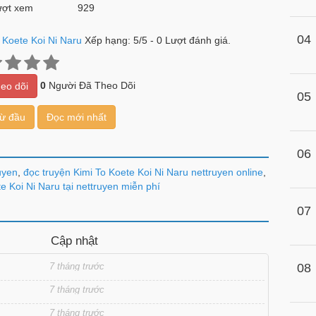
ợt xem
929
04
 Koete Koi Ni Naru
Xếp hạng:
5
/
5
-
0
Lượt đánh giá.
0
Người Đã Theo Dõi
eo dõi
05
từ đầu
Đọc mới nhất
06
uyen
,
đọc truyện Kimi To Koete Koi Ni Naru nettruyen online
,
e Koi Ni Naru tại nettruyen miễn phí
07
Cập nhật
7 tháng trước
08
7 tháng trước
7 tháng trước