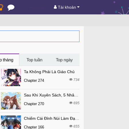
Tài khoản
p tháng
Top tuần
Top ngày
Ta Không Phải Là Giáo Chủ
734
Chapter 274
Sau Khi Xuyên Sách, 5 Nhân Cách Của Bạo Quân Đều Yêu Ta
695
Chapter 270
Chiếm Cái Đỉnh Núi Làm Đại Vương
655
Chapter 166