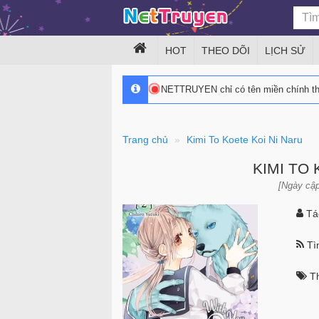
HOT
THEO DÕI
LỊCH SỬ
NETTRUYEN chỉ có tên miền chính 
Trang chủ
Kimi To Koete Koi Ni Naru
KIMI TO
[Ngày cập
Tác
Tìn
Th