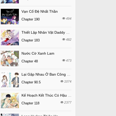
Vạn Cổ Đệ Nhất Thần
494
Chapter 190
Thiết Lập Nhân Vật Daddy Của Tôi Bị Sụp Đổ
482
Chapter 183
Nước Cờ Xanh Lam
473
Chapter 48
Lại Gặp Nhau Ở Ban Công Rồi
1074
Chapter 90.5
Kế Hoạch Kết Thúc Có Hậu Cho Nhân Vật Phản Diện
2377
Chapter 118