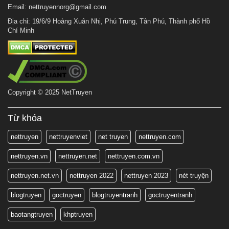
Email:
nettruyennorg@gmail.com
Địa chỉ: 19/6/9 Hoàng Xuân Nhị, Phú Trung, Tân Phú, Thành phố Hồ
Chí Minh
Copyright © 2025 NetTruyen
Từ khóa
nettruyen
nettruyenviet
net truyen
nettruyen.com
nettruyen.vn
nettruyen.net
nettruyen.com.vn
nettruyen.net.vn
nettruyen 2022
nettruyen 2023
nét truyện
blogtruyen
goctruyen
blogtruyentranh
goctruyentranh
baotangtruyen
khptruyen