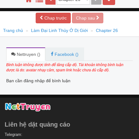
Chap trước
Chap sau
Trang chủ
Làm Đại Linh Thủy Ở Dị Giới
Chapter 26
Nettruyen (
)
Facebook (
)
Bình luận không được tính để tăng cấp độ. Tài khoản không bình luận
được là do: avatar nhạy cảm, spam link hoặc chưa đủ cấp độ.
Bạn cần đăng nhập để bình luận
Liên hệ dặt quảng cáo
Telegram: