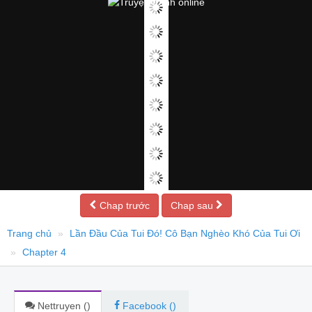
Chap trước
Chap sau
Trang chủ
Lần Đầu Của Tui Đó! Cô Bạn Nghèo Khó Của Tui Ơi
Chapter 4
Nettruyen (
)
Facebook (
)