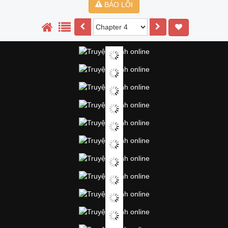
BÁO LỖI