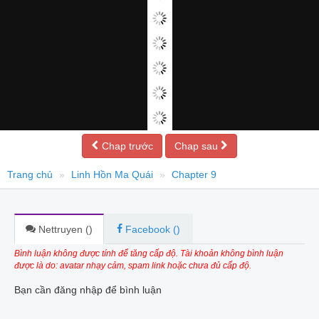
Chap trước
Chap sau
Trang chủ
Linh Hồn Ma Quái
Chapter 9
Nettruyen (
)
Facebook (
)
Bình luận không được tính để tăng cấp độ. Tài khoản không bình luận
được là do: avatar nhạy cảm, spam link hoặc chưa đủ cấp độ.
Bạn cần đăng nhập để bình luận