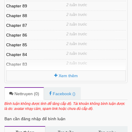
2 tuần trước
Chapter 89
2 tuần trước
Chapter 88
2 tuần trước
Chapter 87
2 tuần trước
Chapter 86
2 tuần trước
Chapter 85
2 tuần trước
Chapter 84
2 tuần trước
Chapter 83
3 tháng trước
Chapter 82
Xem thêm
3 tháng trước
Chapter 81
3 tháng trước
Chapter 80
Nettruyen (
0
)
Facebook (
)
3 tháng trước
Chapter 79
Bình luận không được tính để tăng cấp độ. Tài khoản không bình luận được
là do: avatar nhạy cảm, spam link hoặc chưa đủ cấp độ.
4 tháng trước
Chapter 78
Bạn cần đăng nhập để bình luận
4 tháng trước
Chapter 77
4 tháng trước