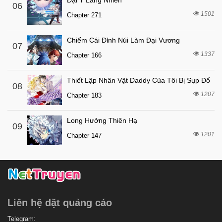
Đại Y Lăng Nhiên
06
8 tháng trước
Chapter 62
1501
Chapter 271
8 tháng trước
Chapter 61
8 tháng trước
Chapter 60
Chiếm Cái Đỉnh Núi Làm Đại Vương
07
1337
8 tháng trước
Chapter 166
Chapter 59
8 tháng trước
Chapter 58
Thiết Lập Nhân Vật Daddy Của Tôi Bị Sụp Đổ
08
8 tháng trước
Chapter 57
1207
Chapter 183
8 tháng trước
Chapter 56
Long Hưởng Thiên Hạ
8 tháng trước
Chapter 55
09
1201
Chapter 147
8 tháng trước
Chapter 54
8 tháng trước
Chapter 53
8 tháng trước
Chapter 52
8 tháng trước
Chapter 51
Liên hệ dặt quảng cáo
8 tháng trước
Chapter 50
8 tháng trước
Telegram:
Chapter 49