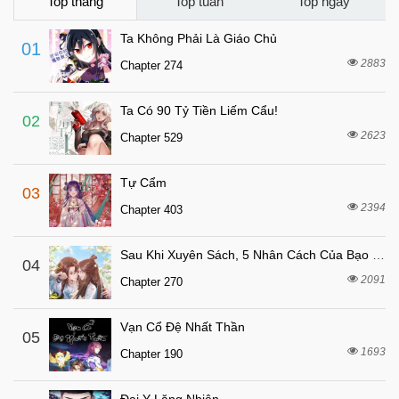
Chapter 76
Top tháng
Top tuần
Top ngày
4 tháng trước
Chapter 75
Ta Không Phải Là Giáo Chủ
01
5 tháng trước
Chapter 74
2883
Chapter 274
6 tháng trước
Chapter 73
Ta Có 90 Tỷ Tiền Liếm Cẩu!
6 tháng trước
Chapter 72
02
2623
Chapter 529
2 tuần trước
Chapter 71
6 tháng trước
Chapter 70
Tự Cẩm
03
7 tháng trước
Chapter 69
2394
Chapter 403
7 tháng trước
Chapter 68
Sau Khi Xuyên Sách, 5 Nhân Cách Của Bạo Quân Đều Yêu Ta
7 tháng trước
04
Chapter 67
2091
Chapter 270
7 tháng trước
Chapter 66
7 tháng trước
Chapter 65
Vạn Cổ Đệ Nhất Thần
05
8 tháng trước
1693
Chapter 64
Chapter 190
8 tháng trước
Chapter 63