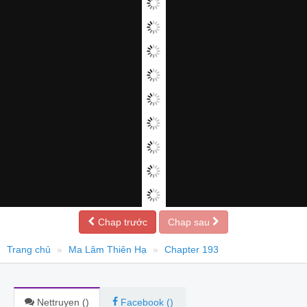
Chap trước
Chap sau
Trang chủ
Ma Lâm Thiên Hạ
Chapter 193
Nettruyen (
)
Facebook (
)