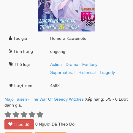
Tác giả
Homura Kawamoto
Tình trạng
ongoing
Thể loại
Action
-
Drama
-
Fantasy
-
Supernatural
-
Historical
-
Tragedy
Lượt xem
4588
Majo Taisen - The War Of Greedy Witches
Xếp hạng:
5
/
5
-
0
Lượt
đánh giá.
0
Người Đã Theo Dõi
Theo dõi