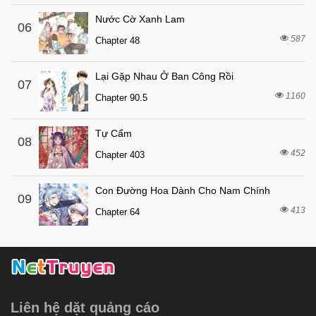
6 tháng trước
Chapter 36
Nước Cờ Xanh Lam
06
6 tháng trước
Chapter 35
587
Chapter 48
6 tháng trước
Chapter 34
6 tháng trước
Chapter 33
Lại Gặp Nhau Ở Ban Công Rồi
07
1160
6 tháng trước
Chapter 90.5
Chapter 32
8 tháng trước
Chapter 31
Tự Cẩm
08
8 tháng trước
Chapter 30
452
Chapter 403
8 tháng trước
Chapter 29
Con Đường Hoa Dành Cho Nam Chính
8 tháng trước
Chapter 28
09
413
Chapter 64
8 tháng trước
Chapter 27
8 tháng trước
Chapter 26
8 tháng trước
Chapter 25
8 tháng trước
Chapter 24
Liên hệ dặt quảng cáo
8 tháng trước
Chapter 23