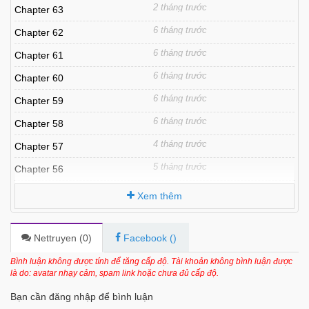
2 tháng trước
Chapter 63
6 tháng trước
Chapter 62
6 tháng trước
Chapter 61
6 tháng trước
Chapter 60
6 tháng trước
Chapter 59
6 tháng trước
Chapter 58
4 tháng trước
Chapter 57
5 tháng trước
Chapter 56
5 tháng trước
Chapter 55
Xem thêm
6 tháng trước
Chapter 54
6 tháng trước
Chapter 53
Nettruyen (
0
)
Facebook (
)
6 tháng trước
Chapter 52
Bình luận không được tính để tăng cấp độ. Tài khoản không bình luận được
là do: avatar nhạy cảm, spam link hoặc chưa đủ cấp độ.
6 tháng trước
Chapter 51
Bạn cần đăng nhập để bình luận
6 tháng trước
Chapter 50