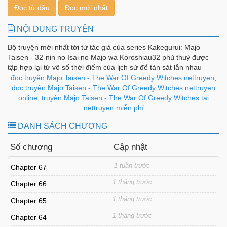
Đọc từ đầu
Đọc mới nhất
NỘI DUNG TRUYỆN
Bộ truyện mới nhất tới từ tác giả của series Kakegurui: Majo
Taisen - 32-nin no Isai no Majo wa Koroshiau32 phù thuỷ được
tập hợp lại từ vô số thời điểm của lịch sử để tàn sát lẫn nhau
trong đêm Walpurgis, nhằm chọn ra một người duy nhất chiến
đọc truyện Majo Taisen - The War Of Greedy Witches nettruyen
,
thắng để đạt được ước muốn của riêng cô ta.Trận chiến đẫm
đọc truyện Majo Taisen - The War Of Greedy Witches nettruyen
máu vì khao khát, mong muốn, tham vọng – BẮT ĐẦU!
online
,
truyện Majo Taisen - The War Of Greedy Witches tại
nettruyen miễn phí
DANH SÁCH CHƯƠNG
Số chương
Cập nhật
1 tuần trước
Chapter 67
1 tháng trước
Chapter 66
1 tháng trước
Chapter 65
1 tháng trước
Chapter 64