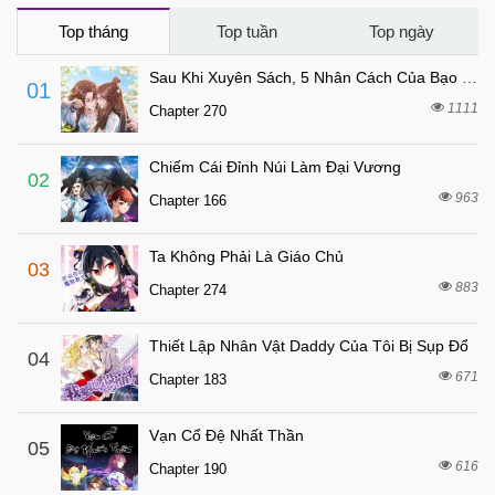
6 tháng trước
Chapter 49
Top tháng
Top tuần
Top ngày
6 tháng trước
Chapter 48
Sau Khi Xuyên Sách, 5 Nhân Cách Của Bạo Quân Đều Yêu Ta
01
6 tháng trước
Chapter 47
1111
Chapter 270
6 tháng trước
Chapter 46
Chiếm Cái Đỉnh Núi Làm Đại Vương
6 tháng trước
Chapter 45
02
963
Chapter 166
6 tháng trước
Chapter 44
6 tháng trước
Chapter 43
Ta Không Phải Là Giáo Chủ
03
6 tháng trước
Chapter 42
883
Chapter 274
6 tháng trước
Chapter 41
Thiết Lập Nhân Vật Daddy Của Tôi Bị Sụp Đổ
6 tháng trước
04
Chapter 40
671
Chapter 183
6 tháng trước
Chapter 39
6 tháng trước
Chapter 38
Vạn Cổ Đệ Nhất Thần
05
6 tháng trước
616
Chapter 37
Chapter 190