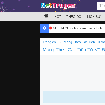
HOT
THEO DÕI
LỊCH SỬ
NETTRUYEN chỉ có tên miền chính 
Trang chủ
Mang Theo Các Tiên Tử Vô
Mang Theo Các Tiên Tử Vô Đ