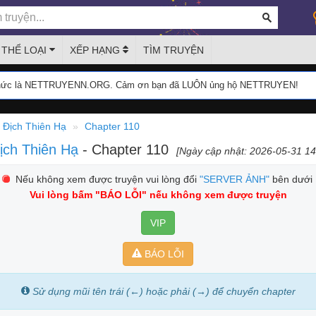
THỂ LOẠI
XẾP HẠNG
TÌM TRUYỆN
thức là NETTRUYENN.ORG. Cảm ơn bạn đã LUÔN ủng hộ NETTRUYEN!
 Địch Thiên Hạ
Chapter 110
ịch Thiên Hạ
- Chapter 110
[Ngày cập nhật: 2026-05-31 14
Nếu không xem được truyện vui lòng đổi
"SERVER ẢNH"
bên dưới
Vui lòng bấm
"BÁO LỖI"
nếu không xem được truyện
VIP
BÁO LỖI
Sử dụng mũi tên trái (←) hoặc phải (→) để chuyển chapter