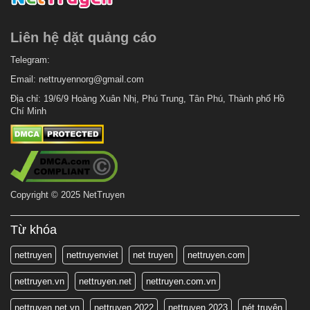
Liên hệ dặt quảng cáo
Telegram:
Email:
nettruyennorg@gmail.com
Địa chỉ: 19/6/9 Hoàng Xuân Nhị, Phú Trung, Tân Phú, Thành phố Hồ
Chí Minh
Copyright © 2025 NetTruyen
Từ khóa
nettruyen
nettruyenviet
net truyen
nettruyen.com
nettruyen.vn
nettruyen.net
nettruyen.com.vn
nettruyen.net.vn
nettruyen 2022
nettruyen 2023
nét truyện