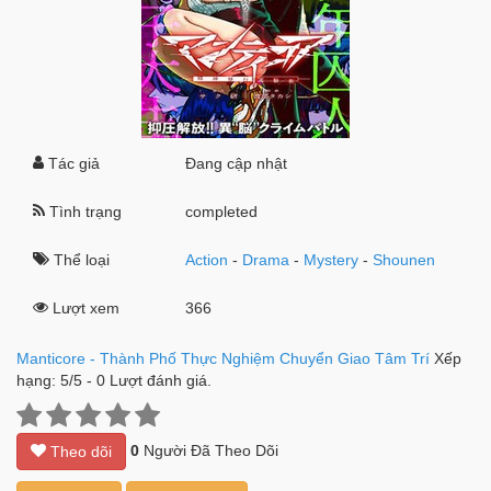
Tác giả
Đang cập nhật
Tình trạng
completed
Thể loại
Action
-
Drama
-
Mystery
-
Shounen
Lượt xem
366
Manticore - Thành Phố Thực Nghiệm Chuyển Giao Tâm Trí
Xếp
hạng:
5
/
5
-
0
Lượt đánh giá.
0
Người Đã Theo Dõi
Theo dõi