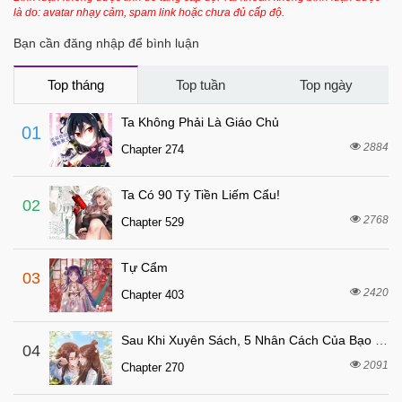
là do: avatar nhạy cảm, spam link hoặc chưa đủ cấp độ.
Bạn cần đăng nhập để bình luận
Top tháng
Top tuần
Top ngày
Ta Không Phải Là Giáo Chủ
01
2884
Chapter 274
Ta Có 90 Tỷ Tiền Liếm Cẩu!
02
2768
Chapter 529
Tự Cẩm
03
2420
Chapter 403
Sau Khi Xuyên Sách, 5 Nhân Cách Của Bạo Quân Đều Yêu Ta
04
2091
Chapter 270