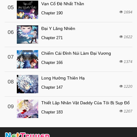
Vạn Cổ Đệ Nhất Thần
05
1694
Chapter 190
Đại Y Lăng Nhiên
06
1622
Chapter 271
Chiếm Cái Đỉnh Núi Làm Đại Vương
07
1374
Chapter 166
Long Hưởng Thiên Hạ
08
1220
Chapter 147
Thiết Lập Nhân Vật Daddy Của Tôi Bị Sụp Đổ
09
1207
Chapter 183