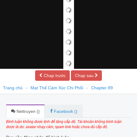
Chap trước
Chap sau
Trang chủ
Mạt Thế Cảm Xúc Chi Phối
Chapter 89
Nettruyen (
)
Facebook (
)
Bình luận không được tính để tăng cấp độ. Tài khoản không bình luận
được là do: avatar nhạy cảm, spam link hoặc chưa đủ cấp độ.