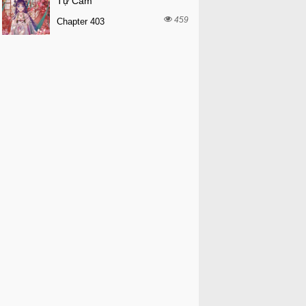
Tự Cẩm
459
Chapter 403