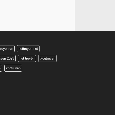
truyen.vn
nettruyen.net
ruyen 2023
nét truyện
blogtruyen
n
khptruyen