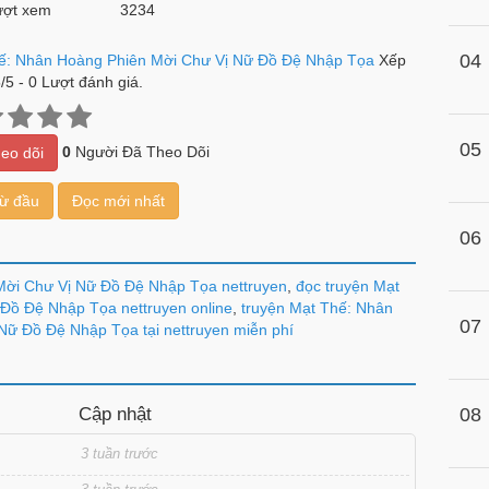
ợt xem
3234
04
ế: Nhân Hoàng Phiên Mời Chư Vị Nữ Đồ Đệ Nhập Tọa
Xếp
5
/
5
-
0
Lượt đánh giá.
05
0
Người Đã Theo Dõi
eo dõi
từ đầu
Đọc mới nhất
06
Mời Chư Vị Nữ Đồ Đệ Nhập Tọa nettruyen
,
đọc truyện Mạt
Đồ Đệ Nhập Tọa nettruyen online
,
truyện Mạt Thế: Nhân
07
Nữ Đồ Đệ Nhập Tọa tại nettruyen miễn phí
Cập nhật
08
3 tuần trước