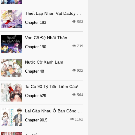
Thiết Lập Nhân Vật Daddy Của Tôi Bị Sụp Đổ
803
Chapter 183
Vạn Cổ Đệ Nhất Thần
735
Chapter 190
Nước Cờ Xanh Lam
622
Chapter 48
Ta Có 90 Tỷ Tiền Liếm Cẩu!
564
Chapter 529
Lại Gặp Nhau Ở Ban Công Rồi
1162
Chapter 90.5