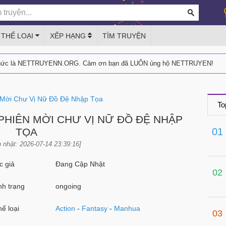
THỂ LOẠI
XẾP HẠNG
TÌM TRUYỆN
thức là NETTRUYENN.ORG. Cảm ơn bạn đã LUÔN ủng hộ NETTRUYEN!
 Mời Chư Vị Nữ Đồ Đệ Nhập Tọa
To
PHIÊN MỜI CHƯ VỊ NỮ ĐỒ ĐỆ NHẬP
TỌA
01
 nhật: 2026-07-14 23:39:16]
 giả
Đang Cập Nhật
02
h trạng
ongoing
ể loại
Action
-
Fantasy
-
Manhua
03