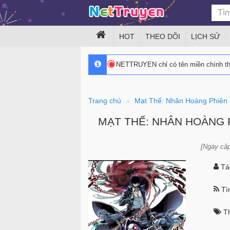
HOT
THEO DÕI
LỊCH SỬ
NETTRUYEN chỉ có tên miền chính 
Trang chủ
Mạt Thế: Nhân Hoàng Phiên
MẠT THẾ: NHÂN HOÀNG 
[Ngày cập
Tác
Tìn
Th