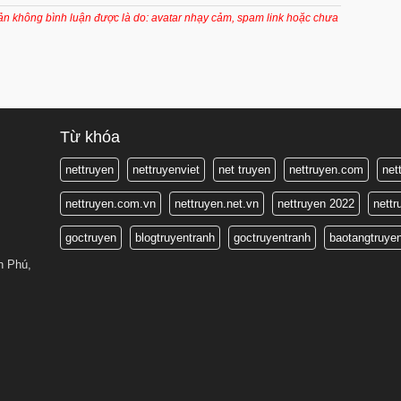
4 tháng trước
oản không bình luận được là do: avatar nhạy cảm, spam link hoặc chưa
4 tháng trước
4 tháng trước
4 tháng trước
5 tháng trước
Từ khóa
5 tháng trước
nettruyen
nettruyenviet
net truyen
nettruyen.com
net
6 tháng trước
nettruyen.com.vn
nettruyen.net.vn
nettruyen 2022
nett
6 tháng trước
goctruyen
blogtruyentranh
goctruyentranh
baotangtruye
6 tháng trước
n Phú,
6 tháng trước
6 tháng trước
6 tháng trước
6 tháng trước
6 tháng trước