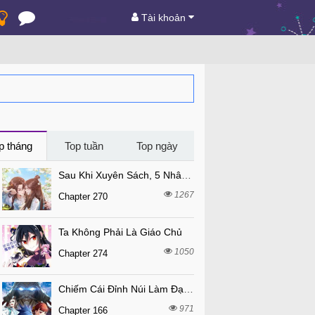
Tài khoản
p tháng
Top tuần
Top ngày
Sau Khi Xuyên Sách, 5 Nhân Cách Của Bạo Quân Đều Yêu Ta
1267
Chapter 270
Ta Không Phải Là Giáo Chủ
1050
Chapter 274
Chiếm Cái Đỉnh Núi Làm Đại Vương
971
Chapter 166