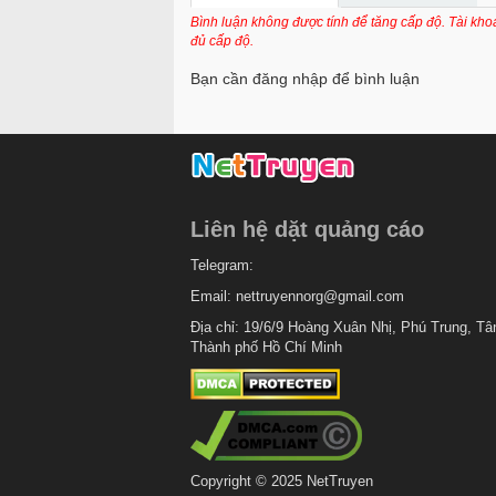
Chapter 56
Bình luận không được tính để tăng cấp độ. Tài kh
đủ cấp độ.
Chapter 55
Bạn cần đăng nhập để bình luận
Chapter 54
Chapter 53
Chapter 52
Chapter 51
Liên hệ dặt quảng cáo
Chapter 50
Telegram:
Chapter 49
Email:
nettruyennorg@gmail.com
Chapter 48
Địa chỉ: 19/6/9 Hoàng Xuân Nhị, Phú Trung, Tâ
Thành phố Hồ Chí Minh
Chapter 47
Chapter 46
Chapter 45
Chapter 44
Copyright © 2025 NetTruyen
Chapter 43