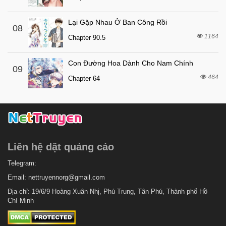
6 tháng trước
Chapter 17
Lại Gặp Nhau Ở Ban Công Rồi
08
6 tháng trước
Chapter 16
1164
Chapter 90.5
6 tháng trước
Chapter 15
Con Đường Hoa Dành Cho Nam Chính
6 tháng trước
Chapter 14
09
464
Chapter 64
6 tháng trước
Chapter 13
6 tháng trước
Chapter 12
6 tháng trước
Chapter 11
7 tháng trước
Chapter 10
Liên hệ dặt quảng cáo
7 tháng trước
Chapter 9
7 tháng trước
Telegram:
Chapter 8
Email:
nettruyennorg@gmail.com
7 tháng trước
Chapter 7
Địa chỉ: 19/6/9 Hoàng Xuân Nhị, Phú Trung, Tân Phú, Thành phố Hồ
7 tháng trước
Chapter 6
Chí Minh
7 tháng trước
Chapter 5