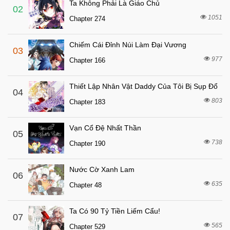
Ta Không Phải Là Giáo Chủ
6 tháng trước
Chapter 31
02
1051
Chapter 274
6 tháng trước
Chapter 30
6 tháng trước
Chapter 29
Chiếm Cái Đỉnh Núi Làm Đại Vương
03
6 tháng trước
Chapter 28
977
Chapter 166
6 tháng trước
Chapter 27
Thiết Lập Nhân Vật Daddy Của Tôi Bị Sụp Đổ
6 tháng trước
04
Chapter 26
803
Chapter 183
6 tháng trước
Chapter 25
6 tháng trước
Chapter 24
Vạn Cổ Đệ Nhất Thần
05
6 tháng trước
738
Chapter 23
Chapter 190
6 tháng trước
Chapter 22
Nước Cờ Xanh Lam
06
6 tháng trước
Chapter 21
635
Chapter 48
6 tháng trước
Chapter 20
6 tháng trước
Chapter 19
Ta Có 90 Tỷ Tiền Liếm Cẩu!
07
565
6 tháng trước
Chapter 529
Chapter 18