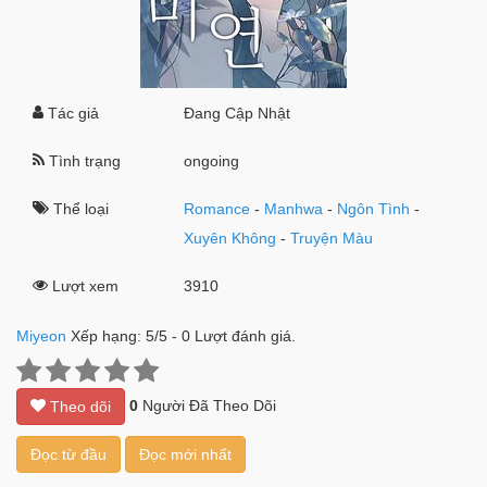
Tác giả
Đang Cập Nhật
Tình trạng
ongoing
Thể loại
Romance
-
Manhwa
-
Ngôn Tình
-
Xuyên Không
-
Truyện Màu
Lượt xem
3910
Miyeon
Xếp hạng:
5
/
5
-
0
Lượt đánh giá.
0
Người Đã Theo Dõi
Theo dõi
Đọc từ đầu
Đọc mới nhất