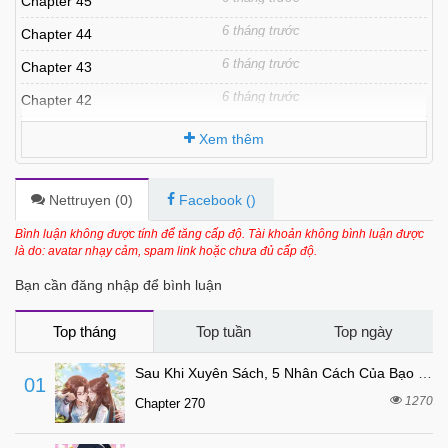
Chapter 45
6 tháng trước
Chapter 44
6 tháng trước
Chapter 43
6 tháng trước
Chapter 42
6 tháng trước
Chapter 41
Xem thêm
6 tháng trước
Chapter 40
6 tháng trước
Chapter 39
Nettruyen (
0
)
Facebook (
)
6 tháng trước
Chapter 38
Bình luận không được tính để tăng cấp độ. Tài khoản không bình luận được
là do: avatar nhạy cảm, spam link hoặc chưa đủ cấp độ.
6 tháng trước
Chapter 37
Bạn cần đăng nhập để bình luận
6 tháng trước
Chapter 36
6 tháng trước
Chapter 35
Top tháng
Top tuần
Top ngày
6 tháng trước
Chapter 34
Sau Khi Xuyên Sách, 5 Nhân Cách Của Bạo Quân Đều Yêu Ta
01
6 tháng trước
Chapter 33
1270
Chapter 270
6 tháng trước
Chapter 32