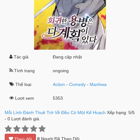
Tác giả
Đang cập nhật
Tình trạng
ongoing
Thể loại
Action
-
Comedy
-
Manhwa
Lượt xem
5353
Mỗi Lính Đánh Thuê Trở Về Đều Có Một Kế Hoạch
Xếp hạng:
5
/
5
-
0
Lượt đánh giá.
0
Người Đã Theo Dõi
Theo dõi