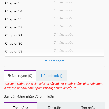
1 tháng trước
Chapter 95
1 tháng trước
Chapter 94
1 tháng trước
Chapter 93
1 tháng trước
Chapter 92
2 tháng trước
Chapter 91
2 tháng trước
Chapter 90
2 tháng trước
Chapter 89
3 tháng trước
Chapter 88
Xem thêm
3 tháng trước
Chapter 87
3 tháng trước
Chapter 86
Nettruyen (
0
)
Facebook (
)
3 tháng trước
Chapter 85
Bình luận không được tính để tăng cấp độ. Tài khoản không bình luận được
là do: avatar nhạy cảm, spam link hoặc chưa đủ cấp độ.
4 tháng trước
Chapter 84
Bạn cần đăng nhập để bình luận
4 tháng trước
Chapter 83
4 tháng trước
Chapter 82
Top tháng
Top tuần
Top ngày