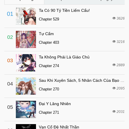
4 tháng trước
Chapter 81
Ta Có 90 Tỷ Tiền Liếm Cẩu!
01
5 tháng trước
Chapter 80
3626
Chapter 529
5 tháng trước
Chapter 79
Tự Cẩm
5 tháng trước
Chapter 78
02
3216
Chapter 403
5 tháng trước
Chapter 77
6 tháng trước
Chapter 76
Ta Không Phải Là Giáo Chủ
03
6 tháng trước
Chapter 75
2889
Chapter 274
6 tháng trước
Chapter 74
Sau Khi Xuyên Sách, 5 Nhân Cách Của Bạo Quân Đều Yêu Ta
6 tháng trước
04
Chapter 73
2095
Chapter 270
6 tháng trước
Chapter 72
6 tháng trước
Chapter 71
Đại Y Lăng Nhiên
05
6 tháng trước
2031
Chapter 70
Chapter 271
6 tháng trước
Chapter 69
Vạn Cổ Đệ Nhất Thần