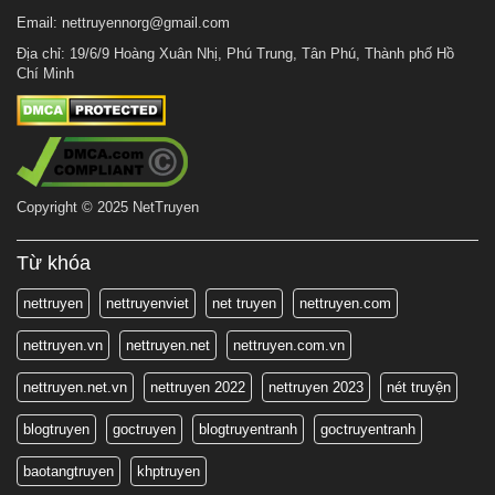
Email:
nettruyennorg@gmail.com
Địa chỉ: 19/6/9 Hoàng Xuân Nhị, Phú Trung, Tân Phú, Thành phố Hồ
Chí Minh
Copyright © 2025 NetTruyen
Từ khóa
nettruyen
nettruyenviet
net truyen
nettruyen.com
nettruyen.vn
nettruyen.net
nettruyen.com.vn
nettruyen.net.vn
nettruyen 2022
nettruyen 2023
nét truyện
blogtruyen
goctruyen
blogtruyentranh
goctruyentranh
baotangtruyen
khptruyen