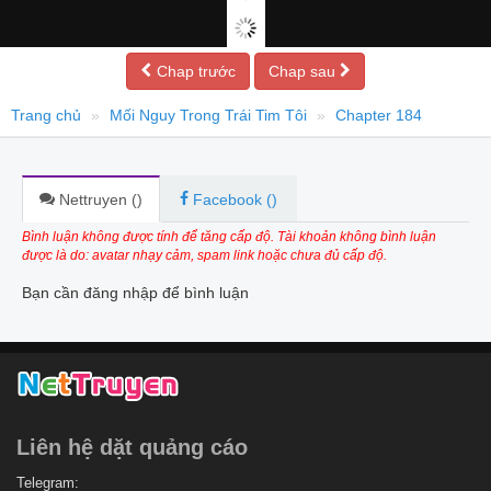
Chap trước
Chap sau
Trang chủ
Mối Nguy Trong Trái Tim Tôi
Chapter 184
Nettruyen (
)
Facebook (
)
Bình luận không được tính để tăng cấp độ. Tài khoản không bình luận
được là do: avatar nhạy cảm, spam link hoặc chưa đủ cấp độ.
Bạn cần đăng nhập để bình luận
Liên hệ dặt quảng cáo
Telegram: