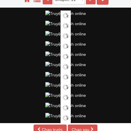
Chap trước
Chap sau