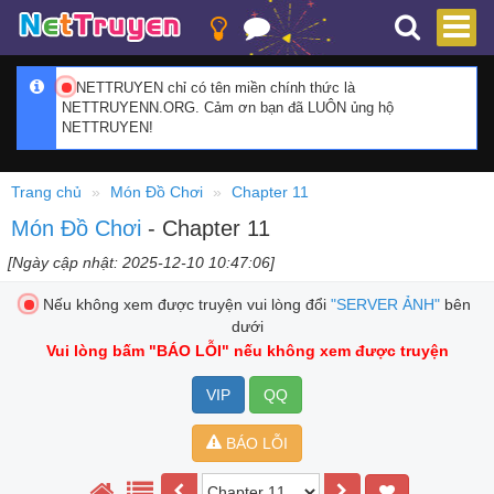
NETTRUYEN chỉ có tên miền chính thức là
NETTRUYENN.ORG. Cảm ơn bạn đã LUÔN ủng hộ
NETTRUYEN!
Trang chủ
Món Đồ Chơi
Chapter 11
Món Đồ Chơi
- Chapter 11
[Ngày cập nhật: 2025-12-10 10:47:06]
Nếu không xem được truyện vui lòng đổi
"SERVER ẢNH"
bên
dưới
Vui lòng bấm
"BÁO LỖI"
nếu không xem được truyện
VIP
QQ
BÁO LỖI