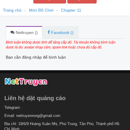
Trang chủ
Món Đồ Chơi
Chapter 11
Nettruyen (
)
Facebook (
)
Bình luận không được tính để tăng cấp độ. Tài khoản không bình luận
được là do: avatar nhạy cảm, spam link hoặc chưa đủ cấp độ.
Bạn cần đăng nhập để bình luận
Liên hệ dặt quảng cáo
Telegram:
Email:
nettruyennorg@gmail.com
Địa chỉ: 19/6/9 Hoàng Xuân Nhị, Phú Trung, Tân Phú, Thành phố Hồ
Chí Minh