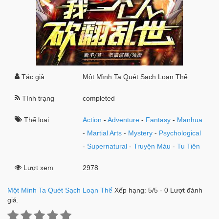
Tác giả
Một Mình Ta Quét Sạch Loạn Thế
Tình trạng
completed
Thể loại
Action
-
Adventure
-
Fantasy
-
Manhua
-
Martial Arts
-
Mystery
-
Psychological
-
Supernatural
-
Truyện Màu
-
Tu Tiên
Lượt xem
2978
Một Mình Ta Quét Sạch Loạn Thế
Xếp hạng:
5
/
5
-
0
Lượt đánh
giá.