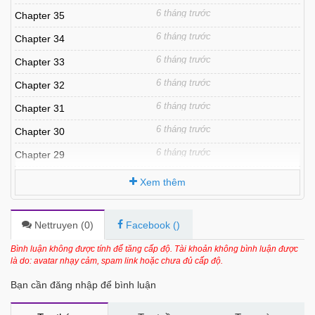
6 tháng trước
Chapter 35
6 tháng trước
Chapter 34
6 tháng trước
Chapter 33
6 tháng trước
Chapter 32
6 tháng trước
Chapter 31
6 tháng trước
Chapter 30
6 tháng trước
Chapter 29
6 tháng trước
Chapter 28
Xem thêm
6 tháng trước
Chapter 27
6 tháng trước
Chapter 26
Nettruyen (
0
)
Facebook (
)
6 tháng trước
Chapter 25
Bình luận không được tính để tăng cấp độ. Tài khoản không bình luận được
là do: avatar nhạy cảm, spam link hoặc chưa đủ cấp độ.
6 tháng trước
Chapter 24
Bạn cần đăng nhập để bình luận
6 tháng trước
Chapter 23
7 tháng trước