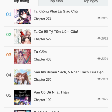
Chapter 22
Top tháng
Top tuần
Top ngày
7 tháng trước
Chapter 21
Ta Không Phải Là Giáo Chủ
01
7 tháng trước
Chapter 20
2883
Chapter 274
7 tháng trước
Chapter 19
Ta Có 90 Tỷ Tiền Liếm Cẩu!
7 tháng trước
Chapter 18
02
2622
Chapter 529
7 tháng trước
Chapter 17
7 tháng trước
Chapter 16
Tự Cẩm
03
7 tháng trước
Chapter 15
2394
Chapter 403
7 tháng trước
Chapter 14
Sau Khi Xuyên Sách, 5 Nhân Cách Của Bạo Quân Đều Yêu Ta
7 tháng trước
04
Chapter 13
2091
Chapter 270
7 tháng trước
Chapter 12
7 tháng trước
Chapter 11
Vạn Cổ Đệ Nhất Thần
05
7 tháng trước
1672
Chapter 10
Chapter 190
7 tháng trước
Chapter 9