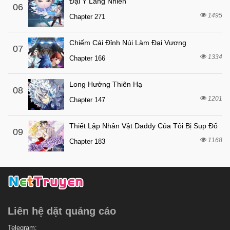
Đại Y Lăng Nhiên
06
7 tháng trước
Chapter 8
1495
Chapter 271
7 tháng trước
Chapter 7
7 tháng trước
Chapter 6
Chiếm Cái Đỉnh Núi Làm Đại Vương
07
1334
7 tháng trước
Chapter 166
Chapter 5
7 tháng trước
Chapter 4
Long Hưởng Thiên Hạ
08
7 tháng trước
Chapter 3
1201
Chapter 147
7 tháng trước
Chapter 2
Thiết Lập Nhân Vật Daddy Của Tôi Bị Sụp Đổ
7 tháng trước
Chapter 1
09
1168
Chapter 183
Liên hệ dặt quảng cáo
Telegram: