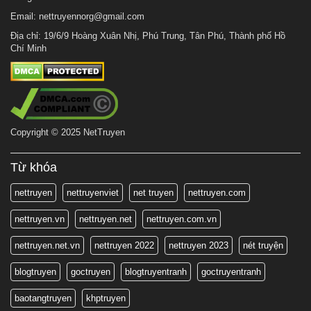
Email:
nettruyennorg@gmail.com
Địa chỉ: 19/6/9 Hoàng Xuân Nhị, Phú Trung, Tân Phú, Thành phố Hồ
Chí Minh
Copyright © 2025 NetTruyen
Từ khóa
nettruyen
nettruyenviet
net truyen
nettruyen.com
nettruyen.vn
nettruyen.net
nettruyen.com.vn
nettruyen.net.vn
nettruyen 2022
nettruyen 2023
nét truyện
blogtruyen
goctruyen
blogtruyentranh
goctruyentranh
baotangtruyen
khptruyen