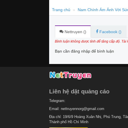
Trang chủ
Nam Chính Ám Ảnh Với Sức
Nettruyen (
)
Facebook (
)
Bình luận không được tính để tăng cấp độ. Tài
Bạn cần đăng nhập để bình luận
Liên hệ dặt quảng cáo
Telegram:
Email:
nettruyennorg@gmail.com
Địa chỉ: 19/6/9 Hoàng Xuân Nhị, Phú Trung, Tâ
Thành phố Hồ Chí Minh