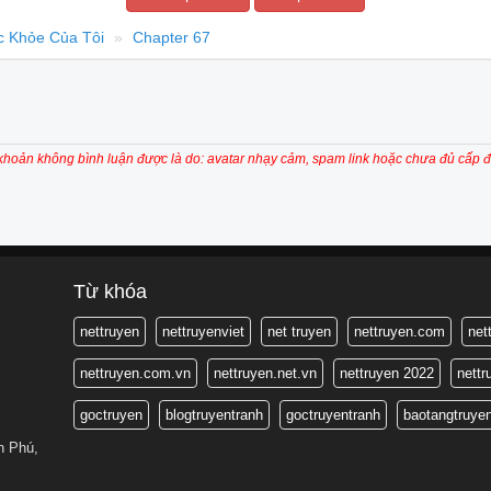
 Khỏe Của Tôi
Chapter 67
 khoản không bình luận được là do: avatar nhạy cảm, spam link hoặc chưa đủ cấp đ
Từ khóa
nettruyen
nettruyenviet
net truyen
nettruyen.com
net
nettruyen.com.vn
nettruyen.net.vn
nettruyen 2022
nett
goctruyen
blogtruyentranh
goctruyentranh
baotangtruye
n Phú,