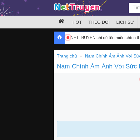
HOT
THEO DÕI
LỊCH SỬ
NETTRUYEN chỉ có tên miền chính 
Trang chủ
Nam Chính Ám Ảnh Với Sức
Nam Chính Ám Ảnh Với Sức 