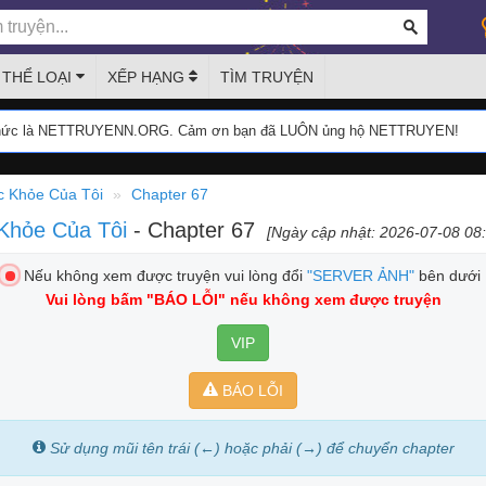
THỂ LOẠI
XẾP HẠNG
TÌM TRUYỆN
thức là NETTRUYENN.ORG. Cảm ơn bạn đã LUÔN ủng hộ NETTRUYEN!
 Khỏe Của Tôi
Chapter 67
Khỏe Của Tôi
- Chapter 67
[Ngày cập nhật: 2026-07-08 08:
Nếu không xem được truyện vui lòng đổi
"SERVER ẢNH"
bên dưới
Vui lòng bấm
"BÁO LỖI"
nếu không xem được truyện
VIP
BÁO LỖI
Sử dụng mũi tên trái (←) hoặc phải (→) để chuyển chapter