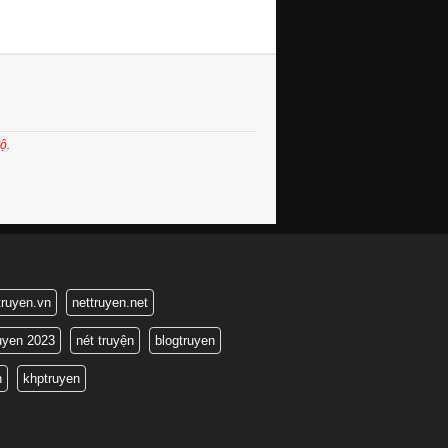
ộ.
truyen.vn
nettruyen.net
ruyen 2023
nét truyện
blogtruyen
n
khptruyen