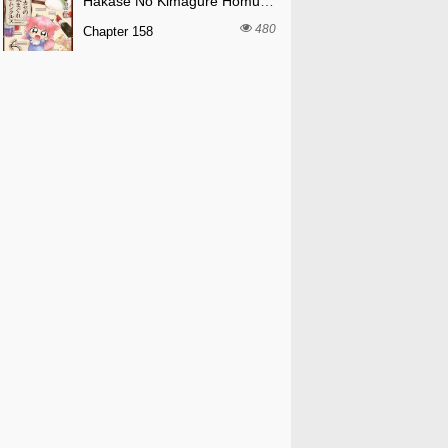
Hakase No Kimagure Homunculus
480
Chapter 158