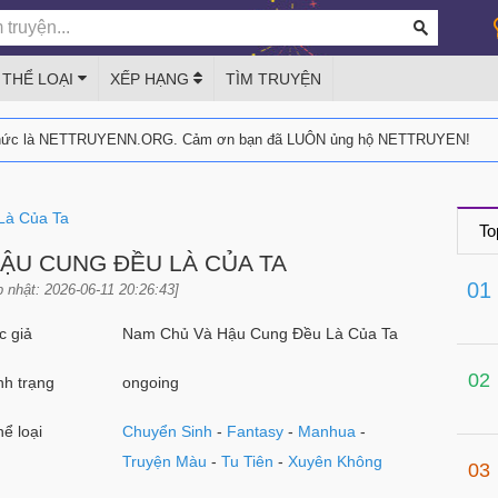
THỂ LOẠI
XẾP HẠNG
TÌM TRUYỆN
thức là NETTRUYENN.ORG. Cảm ơn bạn đã LUÔN ủng hộ NETTRUYEN!
Là Của Ta
To
ẬU CUNG ĐỀU LÀ CỦA TA
01
 nhật: 2026-06-11 20:26:43]
 giả
Nam Chủ Và Hậu Cung Đều Là Của Ta
02
h trạng
ongoing
ể loại
Chuyển Sinh
-
Fantasy
-
Manhua
-
Truyện Màu
-
Tu Tiên
-
Xuyên Không
03