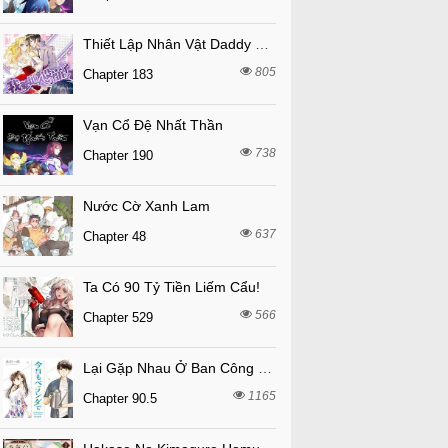
Thiết Lập Nhân Vật Daddy Của Tôi Bị Sụp Đổ
805
Chapter 183
Vạn Cổ Đệ Nhất Thần
738
Chapter 190
Nước Cờ Xanh Lam
637
Chapter 48
Ta Có 90 Tỷ Tiền Liếm Cẩu!
566
Chapter 529
Lại Gặp Nhau Ở Ban Công Rồi
1165
Chapter 90.5