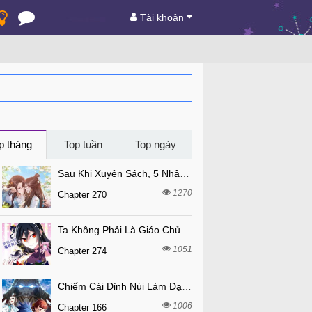
Tài khoản
p tháng
Top tuần
Top ngày
Sau Khi Xuyên Sách, 5 Nhân Cách Của Bạo Quân Đều Yêu Ta
1270
Chapter 270
Ta Không Phải Là Giáo Chủ
1051
Chapter 274
Chiếm Cái Đỉnh Núi Làm Đại Vương
1006
Chapter 166