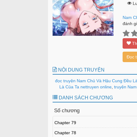
Lư
Nam Ch
đánh gi
Th
Đọc 
NỘI DUNG TRUYỆN
đọc truyện Nam Chủ Và Hậu Cung Đều Là
Là Của Ta nettruyen online
,
truyện Nam 
DANH SÁCH CHƯƠNG
Số chương
Chapter 79
Chapter 78