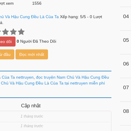
ợt xem
1556
04
ủ Và Hậu Cung Đều Là Của Ta
Xếp hạng:
5
/
5
-
0
Lượt
á.
05
0
Người Đã Theo Dõi
eo dõi
từ đầu
Đọc mới nhất
06
 Của Ta nettruyen
,
đọc truyện Nam Chủ Và Hậu Cung Đều
Chủ Và Hậu Cung Đều Là Của Ta tại nettruyen miễn phí
07
Cập nhật
08
1 tháng trước
1 tháng trước