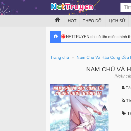
HOT
THEO DÕI
LỊCH SỬ
NETTRUYEN chỉ có tên miền chính 
Trang chủ
Nam Chủ Và Hậu Cung Đều 
NAM CHỦ VÀ H
[Ngày cập
Tác
Tìn
Th