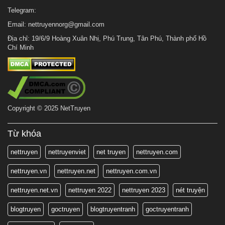
Telegram:
Email:
nettruyennorg@gmail.com
Địa chỉ: 19/6/9 Hoàng Xuân Nhị, Phú Trung, Tân Phú, Thành phố Hồ
Chí Minh
Copyright © 2025 NetTruyen
Từ khóa
nettruyen
nettruyenviet
net truyen
nettruyen.com
nettruyen.vn
nettruyen.net
nettruyen.com.vn
nettruyen.net.vn
nettruyen 2022
nettruyen 2023
nét truyện
blogtruyen
goctruyen
blogtruyentranh
goctruyentranh