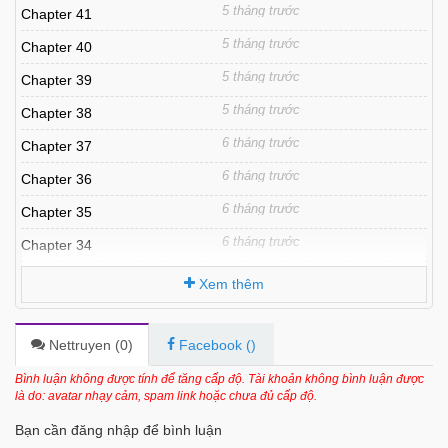
5 tháng trước
Chapter 41
5 tháng trước
Chapter 40
5 tháng trước
Chapter 39
5 tháng trước
Chapter 38
6 tháng trước
Chapter 37
6 tháng trước
Chapter 36
6 tháng trước
Chapter 35
6 tháng trước
Chapter 34
6 tháng trước
Chapter 33
Xem thêm
6 tháng trước
Chapter 32
6 tháng trước
Chapter 31
Nettruyen (
0
)
Facebook (
)
6 tháng trước
Chapter 30
Bình luận không được tính để tăng cấp độ. Tài khoản không bình luận được
là do: avatar nhạy cảm, spam link hoặc chưa đủ cấp độ.
6 tháng trước
Chapter 28.1
Bạn cần đăng nhập để bình luận
6 tháng trước
Chapter 28