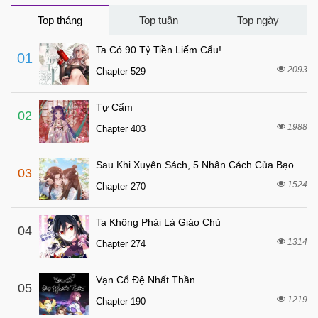
6 tháng trước
Chapter 26
Top tháng
Top tuần
Top ngày
6 tháng trước
Chapter 25
Ta Có 90 Tỷ Tiền Liếm Cẩu!
01
6 tháng trước
Chapter 23
2093
Chapter 529
6 tháng trước
Chapter 22
Tự Cẩm
6 tháng trước
Chapter 21
02
1988
Chapter 403
6 tháng trước
Chapter 20
6 tháng trước
Chapter 19
Sau Khi Xuyên Sách, 5 Nhân Cách Của Bạo Quân Đều Yêu Ta
03
6 tháng trước
Chapter 18
1524
Chapter 270
6 tháng trước
Chapter 17
Ta Không Phải Là Giáo Chủ
6 tháng trước
04
Chapter 16
1314
Chapter 274
6 tháng trước
Chapter 15
6 tháng trước
Chapter 14
Vạn Cổ Đệ Nhất Thần
05
6 tháng trước
1219
Chapter 13
Chapter 190