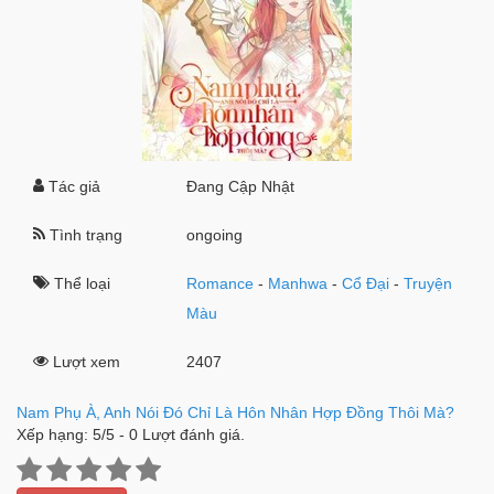
Tác giả
Đang Cập Nhật
Tình trạng
ongoing
Thể loại
Romance
-
Manhwa
-
Cổ Đại
-
Truyện
Màu
Lượt xem
2407
Nam Phụ À, Anh Nói Đó Chỉ Là Hôn Nhân Hợp Đồng Thôi Mà?
Xếp hạng:
5
/
5
-
0
Lượt đánh giá.