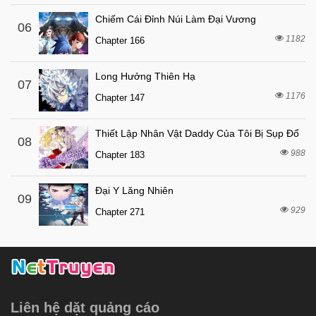
6 tháng trước
Chapter 12
Chiếm Cái Đỉnh Núi Làm Đại Vương
06
6 tháng trước
Chapter 11
1182
Chapter 166
6 tháng trước
Chapter 10
6 tháng trước
Chapter 9.1
Long Hưởng Thiên Hạ
07
1176
6 tháng trước
Chapter 147
Chapter 9
6 tháng trước
Chapter 8
Thiết Lập Nhân Vật Daddy Của Tôi Bị Sụp Đổ
08
6 tháng trước
Chapter 7
988
Chapter 183
6 tháng trước
Chapter 6
Đại Y Lăng Nhiên
6 tháng trước
Chapter 5
09
929
Chapter 271
6 tháng trước
Chapter 4
6 tháng trước
Chapter 3
6 tháng trước
Chapter 2
6 tháng trước
Chapter 1
Liên hệ dặt quảng cáo