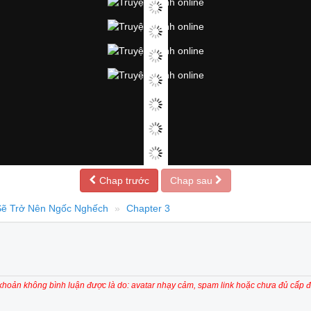
Chap trước
Chap sau
 Sẽ Trở Nên Ngốc Nghếch
Chapter 3
 khoản không bình luận được là do: avatar nhạy cảm, spam link hoặc chưa đủ cấp đ