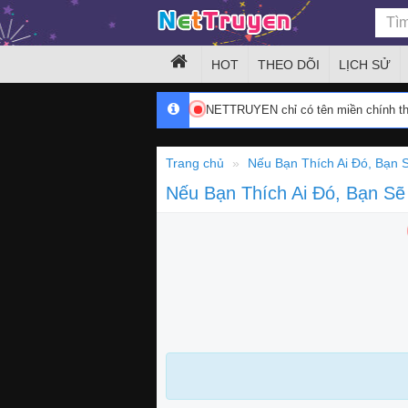
HOT
THEO DÕI
LỊCH SỬ
NETTRUYEN chỉ có tên miền chính 
Trang chủ
Nếu Bạn Thích Ai Đó, Bạn
Nếu Bạn Thích Ai Đó, Bạn S