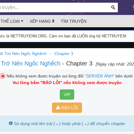
THỂ LOẠI
XẾP HẠNG
TÌM TRUYỆN
thức là NETTRUYENN.ORG. Cảm ơn bạn đã LUÔN ủng hộ NETTRUYEN!
 Sẽ Trở Nên Ngốc Nghếch
Chapter 3
ẽ Trở Nên Ngốc Nghếch
- Chapter 3
[Ngày cập nhật: 202
Nếu không xem được truyện vui lòng đổi
"SERVER ẢNH"
bên dưới
Vui lòng bấm
"BÁO LỖI"
nếu không xem được truyện
VIP
BÁO LỖI
Sử dụng mũi tên trái (←) hoặc phải (→) để chuyển chapter