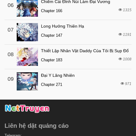
Chiếm Cái Đỉnh Núi Làm Đại Vương
06
7 tháng trước
Chapter 758
1315
Chapter 166
7 tháng trước
Chapter 757
7 tháng trước
Chapter 756
Long Hưởng Thiên Hạ
07
1191
7 tháng trước
Chapter 147
Chapter 755
7 tháng trước
Chapter 754
Thiết Lập Nhân Vật Daddy Của Tôi Bị Sụp Đổ
08
7 tháng trước
Chapter 753
1008
Chapter 183
7 tháng trước
Chapter 752
Đại Y Lăng Nhiên
7 tháng trước
Chapter 751
09
971
Chapter 271
7 tháng trước
Chapter 750
7 tháng trước
Chapter 749
7 tháng trước
Chapter 748
7 tháng trước
Chapter 747
Liên hệ dặt quảng cáo
7 tháng trước
Chapter 746
7 tháng trước
Telegram: