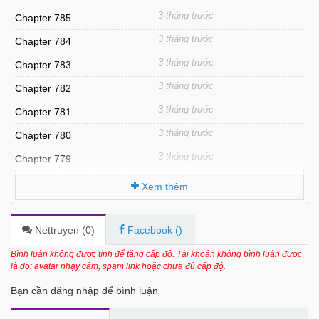
3 tháng trước
Chapter 785
3 tháng trước
Chapter 784
3 tháng trước
Chapter 783
3 tháng trước
Chapter 782
3 tháng trước
Chapter 781
3 tháng trước
Chapter 780
3 tháng trước
Chapter 779
3 tháng trước
Chapter 778
Xem thêm
3 tháng trước
Chapter 777
3 tháng trước
Chapter 776
Nettruyen (
0
)
Facebook (
)
3 tháng trước
Chapter 775
Bình luận không được tính để tăng cấp độ. Tài khoản không bình luận được
là do: avatar nhạy cảm, spam link hoặc chưa đủ cấp độ.
3 tháng trước
Chapter 774
Bạn cần đăng nhập để bình luận
3 tháng trước
Chapter 773