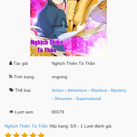
Tác giả
Nghịch Thiên Tà Thần
Tình trạng
ongoing
Thể loại
Action
-
Adventure
-
Manhua
-
Mystery
-
Shounen
-
Supernatural
Lượt xem
65579
Nghịch Thiên Tà Thần
Xếp hạng:
5
/
5
-
1
Lượt đánh giá.