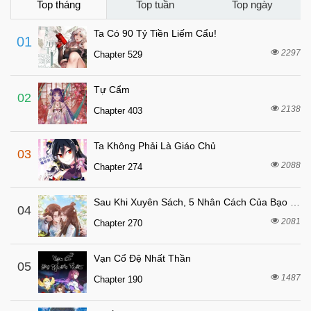
3 tháng trước
Chapter 772
Top tháng
Top tuần
Top ngày
3 tháng trước
Chapter 771
Ta Có 90 Tỷ Tiền Liếm Cẩu!
01
7 tháng trước
Chapter 770
2297
Chapter 529
7 tháng trước
Chapter 769
Tự Cẩm
7 tháng trước
Chapter 768
02
2138
Chapter 403
7 tháng trước
Chapter 767
7 tháng trước
Chapter 766
Ta Không Phải Là Giáo Chủ
03
7 tháng trước
Chapter 765
2088
Chapter 274
7 tháng trước
Chapter 764
Sau Khi Xuyên Sách, 5 Nhân Cách Của Bạo Quân Đều Yêu Ta
7 tháng trước
04
Chapter 763
2081
Chapter 270
7 tháng trước
Chapter 762
7 tháng trước
Chapter 761
Vạn Cổ Đệ Nhất Thần
05
7 tháng trước
1487
Chapter 760
Chapter 190
7 tháng trước
Chapter 759