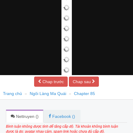
Chap trước
Chap sau
Trang chủ
Ngôi Làng Ma Quái
Chapter 85
Nettruyen (
)
Facebook (
)
Bình luận không được tính để tăng cấp độ. Tài khoản không bình luận
được là do: avatar nhạy cảm, spam link hoặc chưa đủ cấp độ.