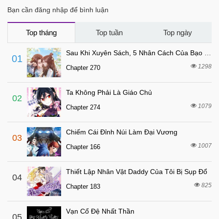
Chapter 16
Bạn cần đăng nhập để bình luận
7 tháng trước
Chapter 15
7 tháng trước
Chapter 14.5
Top tháng
Top tuần
Top ngày
7 tháng trước
Chapter 14
Sau Khi Xuyên Sách, 5 Nhân Cách Của Bạo Quân Đều Yêu Ta
01
7 tháng trước
Chapter 13
1298
Chapter 270
7 tháng trước
Chapter 12.5
Ta Không Phải Là Giáo Chủ
7 tháng trước
Chapter 12
02
1079
Chapter 274
7 tháng trước
Chapter 11.6
7 tháng trước
Chapter 11.5
Chiếm Cái Đỉnh Núi Làm Đại Vương
03
7 tháng trước
Chapter 11
1007
Chapter 166
7 tháng trước
Chapter 10
Thiết Lập Nhân Vật Daddy Của Tôi Bị Sụp Đổ
7 tháng trước
04
Chapter 9
825
Chapter 183
7 tháng trước
Chapter 8
7 tháng trước
Chapter 7
Vạn Cổ Đệ Nhất Thần
05