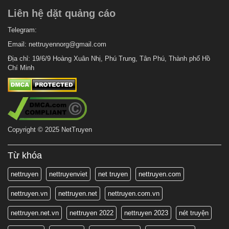
Liên hệ dặt quảng cáo
Telegram:
Email:
nettruyennorg@gmail.com
Địa chỉ: 19/6/9 Hoàng Xuân Nhị, Phú Trung, Tân Phú, Thành phố Hồ
Chí Minh
Copyright © 2025 NetTruyen
Từ khóa
nettruyen
nettruyenviet
net truyen
nettruyen.com
nettruyen.vn
nettruyen.net
nettruyen.com.vn
nettruyen.net.vn
nettruyen 2022
nettruyen 2023
nét truyện