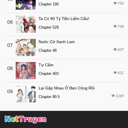
7 tháng trước
750
Chapter 6
Chapter 190
7 tháng trước
Chapter 5
Ta Có 90 Tỷ Tiền Liếm Cẩu!
06
7 tháng trước
Chapter 4
748
Chapter 529
7 tháng trước
Chapter 3.5
7 tháng trước
Chapter 3
Nước Cờ Xanh Lam
07
637
7 tháng trước
Chapter 48
Chapter 2
7 tháng trước
Chapter 1
Tự Cẩm
08
631
Chapter 403
Lại Gặp Nhau Ở Ban Công Rồi
09
1165
Chapter 90.5