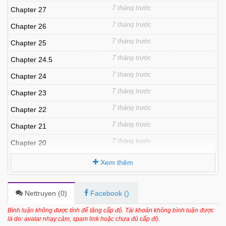
7 tháng trước
Chapter 27
7 tháng trước
Chapter 26
7 tháng trước
Chapter 25
7 tháng trước
Chapter 24.5
7 tháng trước
Chapter 24
7 tháng trước
Chapter 23
7 tháng trước
Chapter 22
7 tháng trước
Chapter 21
7 tháng trước
Chapter 20
7 tháng trước
Chapter 19
Xem thêm
7 tháng trước
Chapter 18
7 tháng trước
Chapter 17.5
Nettruyen (
0
)
Facebook (
)
7 tháng trước
Chapter 17
Bình luận không được tính để tăng cấp độ. Tài khoản không bình luận được
là do: avatar nhạy cảm, spam link hoặc chưa đủ cấp độ.
7 tháng trước