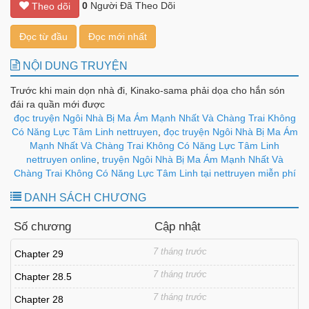
0
Người Đã Theo Dõi
Theo dõi
Đọc từ đầu
Đọc mới nhất
NỘI DUNG TRUYỆN
Trước khi main dọn nhà đi, Kinako-sama phải dọa cho hắn són
đái ra quần mới được
đọc truyện Ngôi Nhà Bị Ma Ám Mạnh Nhất Và Chàng Trai Không
Có Năng Lực Tâm Linh nettruyen
,
đọc truyện Ngôi Nhà Bị Ma Ám
Mạnh Nhất Và Chàng Trai Không Có Năng Lực Tâm Linh
nettruyen online
,
truyện Ngôi Nhà Bị Ma Ám Mạnh Nhất Và
Chàng Trai Không Có Năng Lực Tâm Linh tại nettruyen miễn phí
DANH SÁCH CHƯƠNG
Số chương
Cập nhật
7 tháng trước
Chapter 29
7 tháng trước
Chapter 28.5
7 tháng trước
Chapter 28