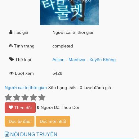
Tác giả
Người cai trị thời gian
Tình trạng
completed
Thể loại
Action
-
Manhwa
-
Xuyên Không
Lượt xem
5428
Người cai trị thời gian
Xếp hạng:
5
/
5
-
0
Lượt đánh giá.
0
Người Đã Theo Dõi
Theo dõi
Đọc từ đầu
Đọc mới nhất
NỘI DUNG TRUYỆN