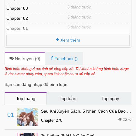
6 tháng trước
Chapter 83
6 tháng trước
Chapter 82
6 tháng trước
Chapter 81
6 tháng trước
Chapter 80
Xem thêm
6 tháng trước
Chapter 79
6 tháng trước
Chapter 78
Nettruyen (
0
)
Facebook (
)
6 tháng trước
Chapter 77
Bình luận không được tính để tăng cấp độ. Tài khoản không bình luận được
là do: avatar nhạy cảm, spam link hoặc chưa đủ cấp độ.
6 tháng trước
Chapter 76
Bạn cần đăng nhập để bình luận
6 tháng trước
Chapter 75
6 tháng trước
Chapter 74
Top tháng
Top tuần
Top ngày
6 tháng trước
Chapter 73
Sau Khi Xuyên Sách, 5 Nhân Cách Của Bạo Quân Đều Yêu Ta
01
6 tháng trước
Chapter 72
1270
Chapter 270
6 tháng trước
Chapter 71.1
Ta Không Phải Là Giáo Chủ