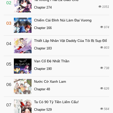
6 tháng trước
Chapter 71
02
1051
Chapter 274
6 tháng trước
Chapter 70.1
6 tháng trước
Chapter 70
Chiếm Cái Đỉnh Núi Làm Đại Vương
03
6 tháng trước
Chapter 69.1
974
Chapter 166
6 tháng trước
Chapter 69
Thiết Lập Nhân Vật Daddy Của Tôi Bị Sụp Đổ
6 tháng trước
04
Chapter 68.1
803
Chapter 183
6 tháng trước
Chapter 68
6 tháng trước
Chapter 67.1
Vạn Cổ Đệ Nhất Thần
05
6 tháng trước
738
Chapter 67
Chapter 190
6 tháng trước
Chapter 66.1
Nước Cờ Xanh Lam
06
6 tháng trước
Chapter 66
626
Chapter 48
6 tháng trước
Chapter 65
6 tháng trước
Chapter 64
Ta Có 90 Tỷ Tiền Liếm Cẩu!
07
564
6 tháng trước
Chapter 529
Chapter 63