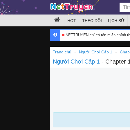
HOT
THEO DÕI
LỊCH SỬ
NETTRUYEN chỉ có tên miền chính 
Trang chủ
Người Chơi Cấp 1
Chap
Người Chơi Cấp 1
- Chapter 