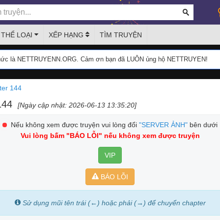
THỂ LOẠI
XẾP HẠNG
TÌM TRUYỆN
thức là NETTRUYENN.ORG. Cảm ơn bạn đã LUÔN ủng hộ NETTRUYEN!
ter 144
144
[Ngày cập nhật: 2026-06-13 13:35:20]
Nếu không xem được truyện vui lòng đổi
"SERVER ẢNH"
bên dưới
Vui lòng bấm
"BÁO LỖI"
nếu không xem được truyện
VIP
BÁO LỖI
Sử dụng mũi tên trái (←) hoặc phải (→) để chuyển chapter