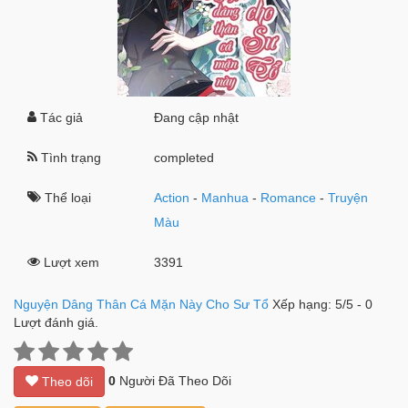
Tác giả
Đang cập nhật
Tình trạng
completed
Thể loại
Action
-
Manhua
-
Romance
-
Truyện
Màu
Lượt xem
3391
Nguyện Dâng Thân Cá Mặn Này Cho Sư Tổ
Xếp hạng:
5
/
5
-
0
Lượt đánh giá.
0
Người Đã Theo Dõi
Theo dõi