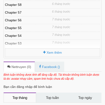
6 tháng trước
Chapter 58
6 tháng trước
Chapter 57
7 tháng trước
Chapter 56
7 tháng trước
Chapter 55
7 tháng trước
Chapter 54
7 tháng trước
Chapter 53
7 tháng trước
Chapter 52
Xem thêm
7 tháng trước
Chapter 51
7 tháng trước
Chapter 50
Nettruyen (
0
)
Facebook (
)
7 tháng trước
Chapter 49
Bình luận không được tính để tăng cấp độ. Tài khoản không bình luận được
là do: avatar nhạy cảm, spam link hoặc chưa đủ cấp độ.
7 tháng trước
Chapter 48
Bạn cần đăng nhập để bình luận
7 tháng trước
Chapter 47
7 tháng trước
Chapter 46
Top tháng
Top tuần
Top ngày
7 tháng trước