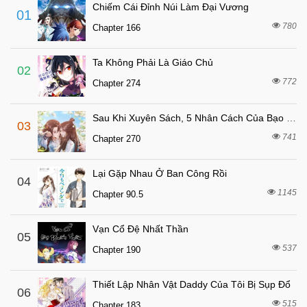
Chapter 45
Chiếm Cái Đỉnh Núi Làm Đại Vương
01
7 tháng trước
Chapter 44
780
Chapter 166
7 tháng trước
Chapter 43
Ta Không Phải Là Giáo Chủ
7 tháng trước
Chapter 42
02
772
Chapter 274
7 tháng trước
Chapter 41
7 tháng trước
Chapter 40
Sau Khi Xuyên Sách, 5 Nhân Cách Của Bạo Quân Đều Yêu Ta
03
7 tháng trước
Chapter 39
741
Chapter 270
7 tháng trước
Chapter 38
Lại Gặp Nhau Ở Ban Công Rồi
7 tháng trước
04
Chapter 37
1145
Chapter 90.5
7 tháng trước
Chapter 36
7 tháng trước
Chapter 35
Vạn Cổ Đệ Nhất Thần
05
7 tháng trước
537
Chapter 34
Chapter 190
7 tháng trước
Chapter 33
Thiết Lập Nhân Vật Daddy Của Tôi Bị Sụp Đổ
06
7 tháng trước
Chapter 32
515
Chapter 183