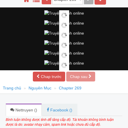
Chap trước
Chap sau
Trang chủ
Nguyên Mục
Chapter 269
Nettruyen (
)
Facebook (
)
Bình luận không được tính để tăng cấp độ. Tài khoản không bình luận
được là do: avatar nhạy cảm, spam link hoặc chưa đủ cấp độ.