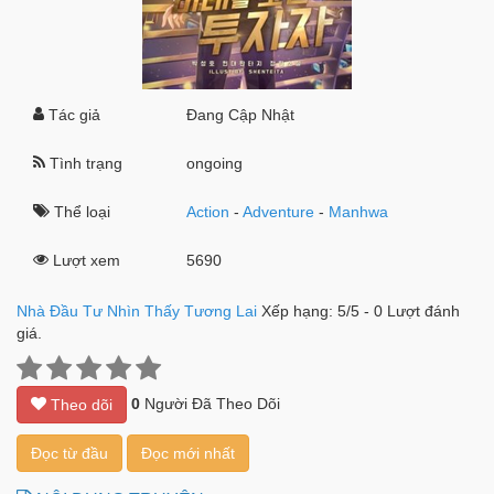
Tác giả
Đang Cập Nhật
Tình trạng
ongoing
Thể loại
Action
-
Adventure
-
Manhwa
Lượt xem
5690
Nhà Đầu Tư Nhìn Thấy Tương Lai
Xếp hạng:
5
/
5
-
0
Lượt đánh
giá.
0
Người Đã Theo Dõi
Theo dõi
Đọc từ đầu
Đọc mới nhất