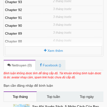
2 tháng trước
Chapter 93
3 tháng trước
Chapter 92
3 tháng trước
Chapter 91
3 tháng trước
Chapter 90
3 tháng trước
Chapter 89
4 tháng trước
Chapter 88
4 tháng trước
Chapter 87
Xem thêm
4 tháng trước
Chapter 86
4 tháng trước
Chapter 85.1
Nettruyen (
0
)
Facebook (
)
4 tháng trước
Chapter 85
Bình luận không được tính để tăng cấp độ. Tài khoản không bình luận được
là do: avatar nhạy cảm, spam link hoặc chưa đủ cấp độ.
5 tháng trước
Chapter 84
Bạn cần đăng nhập để bình luận
5 tháng trước
Chapter 83
5 tháng trước
Chapter 82
Top tháng
Top tuần
Top ngày
5 tháng trước
Chapter 81
Sau Khi Xuyên Sách, 5 Nhân Cách Của Bạo Quân Đều Yêu Ta