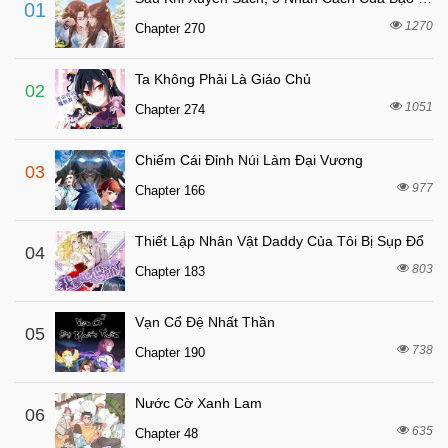
01
5 tháng trước
Chapter 80
1270
Chapter 270
6 tháng trước
Chapter 79
Ta Không Phải Là Giáo Chủ
6 tháng trước
Chapter 78
02
1051
Chapter 274
6 tháng trước
Chapter 77
6 tháng trước
Chapter 76
Chiếm Cái Đỉnh Núi Làm Đại Vương
03
6 tháng trước
Chapter 75
977
Chapter 166
6 tháng trước
Chapter 74
Thiết Lập Nhân Vật Daddy Của Tôi Bị Sụp Đổ
6 tháng trước
04
Chapter 73
803
Chapter 183
6 tháng trước
Chapter 72
6 tháng trước
Chapter 71
Vạn Cổ Đệ Nhất Thần
05
6 tháng trước
738
Chapter 70
Chapter 190
6 tháng trước
Chapter 69
Nước Cờ Xanh Lam
06
6 tháng trước
Chapter 68
635
Chapter 48
6 tháng trước