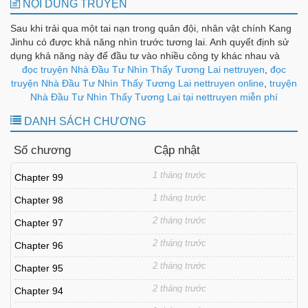
NỘI DUNG TRUYỆN
Sau khi trải qua một tai nạn trong quân đội, nhân vật chính Kang
Jinhu có được khả năng nhìn trước tương lai. Anh quyết định sử
dụng khả năng này để đầu tư vào nhiều công ty khác nhau và
kiếm tiền, với mục tiêu trở thành nhà đầu tư số một thế giới. Giới
đọc truyện Nhà Đầu Tư Nhìn Thấy Tương Lai nettruyen
,
đọc
hạn tầm nhìn xa của anh mở rộng đến đâu? Ngoài đầu tư, nó còn
truyện Nhà Đầu Tư Nhìn Thấy Tương Lai nettruyen online
,
truyện
liên quan đến kinh tế, chính trị, tập đoàn và thậm chí là các vấn
Nhà Đầu Tư Nhìn Thấy Tương Lai tại nettruyen miễn phí
đề toàn cầu. Từ giờ trở đi, anh sẽ định hình lại thế giới tài chính!
DANH SÁCH CHƯƠNG
Số chương
Cập nhật
1 tháng trước
Chapter 99
1 tháng trước
Chapter 98
2 tháng trước
Chapter 97
2 tháng trước
Chapter 96
2 tháng trước
Chapter 95
2 tháng trước
Chapter 94