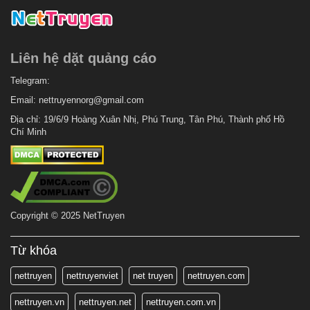
7 tháng trước
Chapter 75
7 tháng trước
Chapter 74
Liên hệ dặt quảng cáo
7 tháng trước
Chapter 73
7 tháng trước
Telegram:
Chapter 72
Email:
nettruyennorg@gmail.com
7 tháng trước
Chapter 71
Địa chỉ: 19/6/9 Hoàng Xuân Nhị, Phú Trung, Tân Phú, Thành phố Hồ
7 tháng trước
Chapter 70
Chí Minh
7 tháng trước
Chapter 69
7 tháng trước
Chapter 68
7 tháng trước
Chapter 67
Copyright © 2025 NetTruyen
7 tháng trước
Chapter 66
7 tháng trước
Chapter 65
Từ khóa
7 tháng trước
Chapter 64
nettruyen
nettruyenviet
net truyen
nettruyen.com
7 tháng trước
Chapter 63
nettruyen.vn
nettruyen.net
nettruyen.com.vn
7 tháng trước