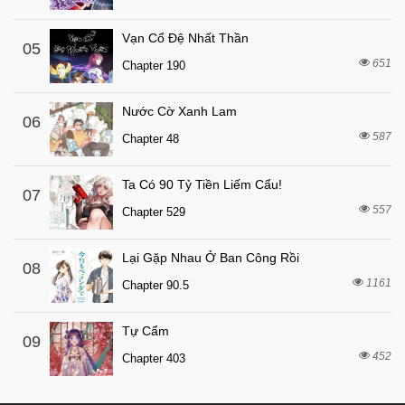
7 tháng trước
Chapter 89
7 tháng trước
Chapter 88
Vạn Cổ Đệ Nhất Thần
05
7 tháng trước
651
Chapter 87
Chapter 190
7 tháng trước
Chapter 86
Nước Cờ Xanh Lam
06
7 tháng trước
Chapter 85
587
Chapter 48
7 tháng trước
Chapter 84
7 tháng trước
Chapter 83
Ta Có 90 Tỷ Tiền Liếm Cẩu!
07
557
7 tháng trước
Chapter 529
Chapter 82
7 tháng trước
Chapter 81
Lại Gặp Nhau Ở Ban Công Rồi
08
7 tháng trước
Chapter 80
1161
Chapter 90.5
7 tháng trước
Chapter 79
Tự Cẩm
7 tháng trước
Chapter 78
09
452
Chapter 403
7 tháng trước
Chapter 77
7 tháng trước
Chapter 76