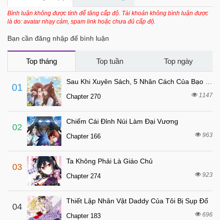
7 tháng trước
Chapter 102
Bình luận không được tính để tăng cấp độ. Tài khoản không bình luận được
là do: avatar nhạy cảm, spam link hoặc chưa đủ cấp độ.
7 tháng trước
Chapter 101
Bạn cần đăng nhập để bình luận
7 tháng trước
Chapter 100
7 tháng trước
Chapter 99
Top tháng
Top tuần
Top ngày
7 tháng trước
Chapter 98
Sau Khi Xuyên Sách, 5 Nhân Cách Của Bạo Quân Đều Yêu Ta
01
7 tháng trước
Chapter 97
1147
Chapter 270
7 tháng trước
Chapter 96
Chiếm Cái Đỉnh Núi Làm Đại Vương
7 tháng trước
Chapter 95
02
963
Chapter 166
7 tháng trước
Chapter 94
7 tháng trước
Chapter 93
Ta Không Phải Là Giáo Chủ
03
7 tháng trước
Chapter 92
923
Chapter 274
7 tháng trước
Chapter 91
Thiết Lập Nhân Vật Daddy Của Tôi Bị Sụp Đổ
7 tháng trước
04
Chapter 90
696
Chapter 183