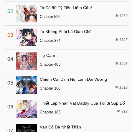
Chapter 33
Ta Có 90 Tỷ Tiền Liếm Cẩu!
7 tháng trước
Chapter 32
02
1369
Chapter 529
7 tháng trước
Chapter 31
7 tháng trước
Chapter 30
Ta Không Phải Là Giáo Chủ
03
7 tháng trước
Chapter 29
1195
Chapter 274
7 tháng trước
Chapter 28
Tự Cẩm
7 tháng trước
04
Chapter 27
1093
Chapter 403
7 tháng trước
Chapter 26
7 tháng trước
Chapter 25
Chiếm Cái Đỉnh Núi Làm Đại Vương
05
7 tháng trước
1012
Chapter 24
Chapter 166
7 tháng trước
Chapter 23
Thiết Lập Nhân Vật Daddy Của Tôi Bị Sụp Đổ
06
7 tháng trước
Chapter 22
912
Chapter 183
7 tháng trước
Chapter 21
7 tháng trước
Chapter 20
Vạn Cổ Đệ Nhất Thần
07