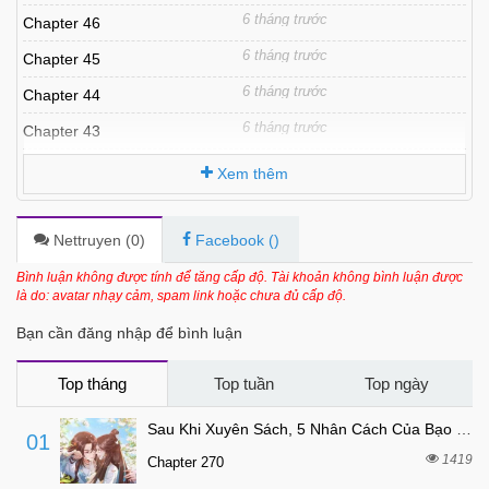
6 tháng trước
Chapter 46
6 tháng trước
Chapter 45
6 tháng trước
Chapter 44
6 tháng trước
Chapter 43
6 tháng trước
Chapter 42
Xem thêm
6 tháng trước
Chapter 41
7 tháng trước
Chapter 40
Nettruyen (
0
)
Facebook (
)
7 tháng trước
Chapter 39
Bình luận không được tính để tăng cấp độ. Tài khoản không bình luận được
là do: avatar nhạy cảm, spam link hoặc chưa đủ cấp độ.
7 tháng trước
Chapter 38
Bạn cần đăng nhập để bình luận
7 tháng trước
Chapter 37
7 tháng trước
Chapter 36
Top tháng
Top tuần
Top ngày
7 tháng trước
Chapter 35
Sau Khi Xuyên Sách, 5 Nhân Cách Của Bạo Quân Đều Yêu Ta
01
7 tháng trước
Chapter 34
1419
Chapter 270
7 tháng trước