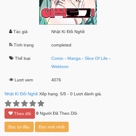
Tác giả
Nhật Kí Đổi Nghề
Tình trạng
completed
Thể loại
Comic
-
Manga
-
Slice Of Life
-
Webtoon
Lượt xem
4076
Nhật Kí Đổi Nghề
Xếp hạng:
5
/
5
-
0
Lượt đánh giá.
0
Người Đã Theo Dõi
Theo dõi
Đọc từ đầu
Đọc mới nhất