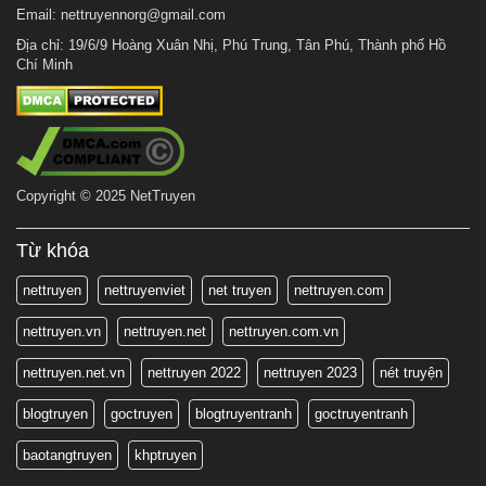
Email:
nettruyennorg@gmail.com
Địa chỉ: 19/6/9 Hoàng Xuân Nhị, Phú Trung, Tân Phú, Thành phố Hồ
Chí Minh
Copyright © 2025 NetTruyen
Từ khóa
nettruyen
nettruyenviet
net truyen
nettruyen.com
nettruyen.vn
nettruyen.net
nettruyen.com.vn
nettruyen.net.vn
nettruyen 2022
nettruyen 2023
nét truyện
blogtruyen
goctruyen
blogtruyentranh
goctruyentranh
baotangtruyen
khptruyen