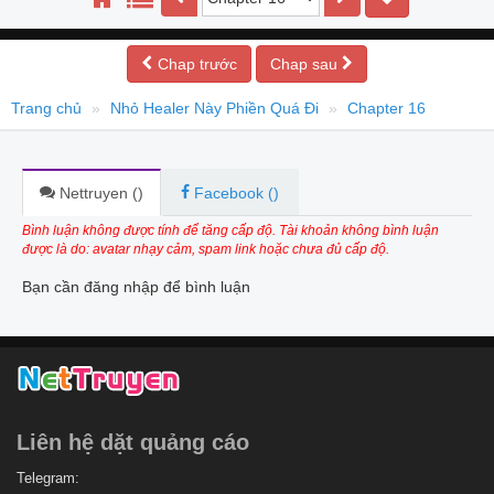
Chap trước
Chap sau
Trang chủ
Nhỏ Healer Này Phiền Quá Đi
Chapter 16
Nettruyen (
)
Facebook (
)
Bình luận không được tính để tăng cấp độ. Tài khoản không bình luận
được là do: avatar nhạy cảm, spam link hoặc chưa đủ cấp độ.
Bạn cần đăng nhập để bình luận
Liên hệ dặt quảng cáo
Telegram: