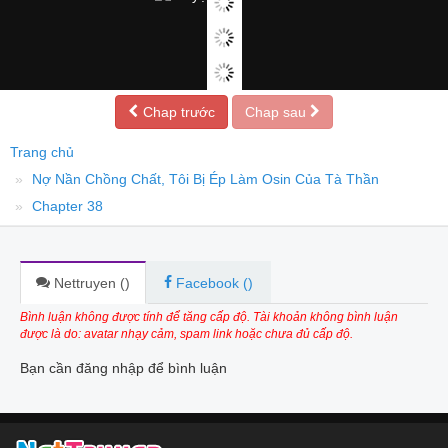
Chap trước
Chap sau
Trang chủ
Nợ Nần Chồng Chất, Tôi Bị Ép Làm Osin Của Tà Thần
Chapter 38
Nettruyen (
)
Facebook (
)
Bình luận không được tính để tăng cấp độ. Tài khoản không bình luận
được là do: avatar nhạy cảm, spam link hoặc chưa đủ cấp độ.
Bạn cần đăng nhập để bình luận