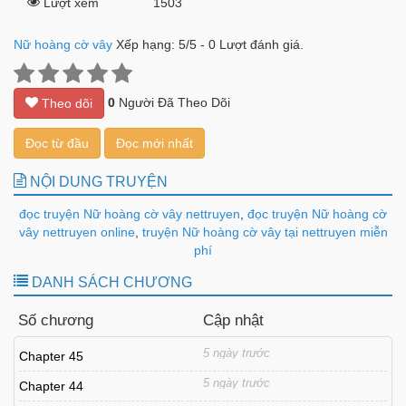
Lượt xem
1503
Nữ hoàng cờ vây
Xếp hạng:
5
/
5
-
0
Lượt đánh giá.
0
Người Đã Theo Dõi
Theo dõi
Đọc từ đầu
Đọc mới nhất
NỘI DUNG TRUYỆN
đọc truyện Nữ hoàng cờ vây nettruyen
,
đọc truyện Nữ hoàng cờ
vây nettruyen online
,
truyện Nữ hoàng cờ vây tại nettruyen miễn
phí
DANH SÁCH CHƯƠNG
Số chương
Cập nhật
5 ngày trước
Chapter 45
5 ngày trước
Chapter 44