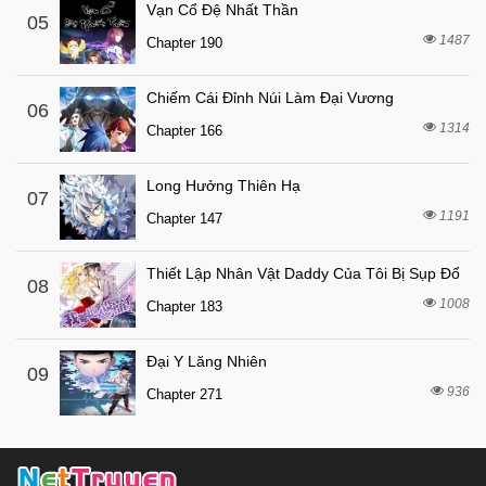
2 tháng trước
Chapter 16
Vạn Cổ Đệ Nhất Thần
05
7 tháng trước
1487
Chapter 15
Chapter 190
7 tháng trước
Chapter 14
Chiếm Cái Đỉnh Núi Làm Đại Vương
06
7 tháng trước
Chapter 13
1314
Chapter 166
7 tháng trước
Chapter 12
7 tháng trước
Chapter 11
Long Hưởng Thiên Hạ
07
1191
7 tháng trước
Chapter 147
Chapter 10
7 tháng trước
Chapter 9
Thiết Lập Nhân Vật Daddy Của Tôi Bị Sụp Đổ
08
7 tháng trước
Chapter 8
1008
Chapter 183
7 tháng trước
Chapter 7
Đại Y Lăng Nhiên
7 tháng trước
Chapter 6
09
936
Chapter 271
7 tháng trước
Chapter 5
7 tháng trước
Chapter 4
7 tháng trước
Chapter 3