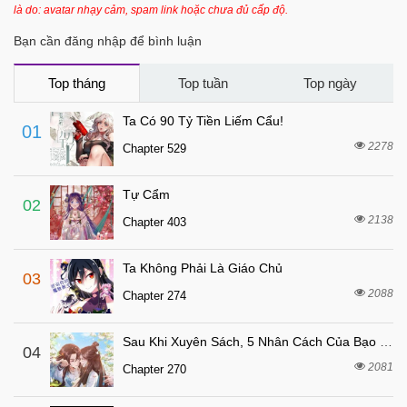
là do: avatar nhạy cảm, spam link hoặc chưa đủ cấp độ.
2 tháng trước
Chapter 29
Bạn cần đăng nhập để bình luận
2 tháng trước
Chapter 28
2 tháng trước
Chapter 27
Top tháng
Top tuần
Top ngày
2 tháng trước
Chapter 26
Ta Có 90 Tỷ Tiền Liếm Cẩu!
01
2 tháng trước
Chapter 25
2278
Chapter 529
2 tháng trước
Chapter 24
Tự Cẩm
2 tháng trước
Chapter 23
02
2138
Chapter 403
2 tháng trước
Chapter 22
2 tháng trước
Chapter 21
Ta Không Phải Là Giáo Chủ
03
2 tháng trước
Chapter 20
2088
Chapter 274
2 tháng trước
Chapter 19
Sau Khi Xuyên Sách, 5 Nhân Cách Của Bạo Quân Đều Yêu Ta
2 tháng trước
04
Chapter 18
2081
Chapter 270
2 tháng trước
Chapter 17