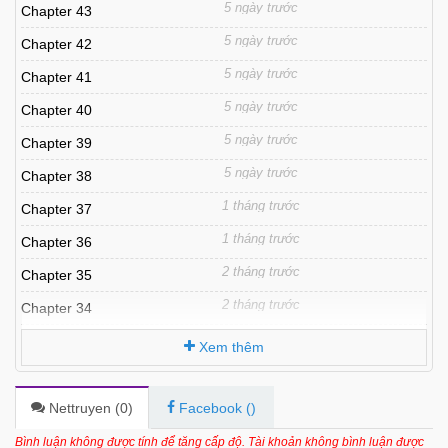
5 ngày trước
Chapter 43
5 ngày trước
Chapter 42
5 ngày trước
Chapter 41
5 ngày trước
Chapter 40
5 ngày trước
Chapter 39
5 ngày trước
Chapter 38
1 tháng trước
Chapter 37
1 tháng trước
Chapter 36
2 tháng trước
Chapter 35
2 tháng trước
Chapter 34
2 tháng trước
Chapter 33
Xem thêm
2 tháng trước
Chapter 32
2 tháng trước
Chapter 31
Nettruyen (
0
)
Facebook (
)
2 tháng trước
Chapter 30
Bình luận không được tính để tăng cấp độ. Tài khoản không bình luận được