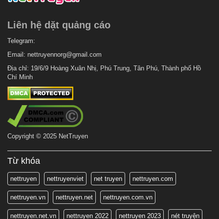
7 tháng trước
Chapter 2
Liên hệ dặt quảng cáo
7 tháng trước
Chapter 1
Telegram:
Email:
nettruyennorg@gmail.com
Địa chỉ: 19/6/9 Hoàng Xuân Nhị, Phú Trung, Tân Phú, Thành phố Hồ
Chí Minh
Copyright © 2025 NetTruyen
Từ khóa
nettruyen
nettruyenviet
net truyen
nettruyen.com
nettruyen.vn
nettruyen.net
nettruyen.com.vn
nettruyen.net.vn
nettruyen 2022
nettruyen 2023
nét truyện