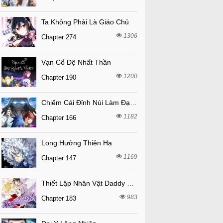
Ta Không Phải Là Giáo Chủ
1306
Chapter 274
Vạn Cổ Đệ Nhất Thần
1200
Chapter 190
Chiếm Cái Đỉnh Núi Làm Đại Vương
1182
Chapter 166
Long Hưởng Thiên Hạ
1169
Chapter 147
Thiết Lập Nhân Vật Daddy Của Tôi Bị Sụp Đổ
983
Chapter 183