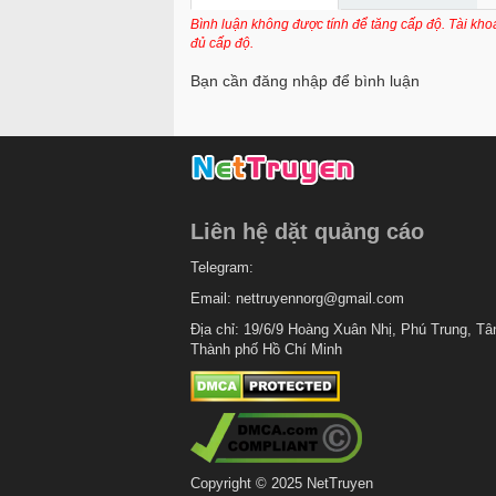
Chapter 21
Bình luận không được tính để tăng cấp độ. Tài kh
đủ cấp độ.
Chapter 20
Bạn cần đăng nhập để bình luận
Chapter 19
Chapter 18
Chapter 17
Chapter 16
Liên hệ dặt quảng cáo
Chapter 15
Telegram:
Chapter 14
Email:
nettruyennorg@gmail.com
Chapter 13
Địa chỉ: 19/6/9 Hoàng Xuân Nhị, Phú Trung, Tâ
Thành phố Hồ Chí Minh
Chapter 12
Chapter 11
Chapter 10
Chapter 9
Copyright © 2025 NetTruyen