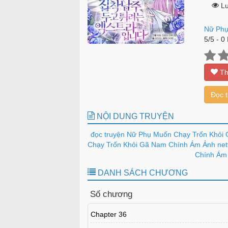
Lư
Nữ Phụ
5
/
5
-
0
Th
Đọc 
NỘI DUNG TRUYỆN
đọc truyện Nữ Phụ Muốn Chạy Trốn Khỏi
Chạy Trốn Khỏi Gã Nam Chính Ám Ảnh nett
Chính Ám 
DANH SÁCH CHƯƠNG
Số chương
Chapter 36