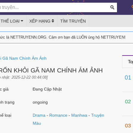
THỂ LOẠI
XẾP HẠNG
TÌM TRUYỆN
thức là NETTRUYENN.ORG. Cảm ơn bạn đã LUÔN ủng hộ NETTRUYEN!
ỏi Gã Nam Chính Ám Ảnh
To
RỐN KHỎI GÃ NAM CHÍNH ÁM ẢNH
01
 nhật: 2025-12-22 00:44:08]
 giả
Đang Cập Nhật
02
h trạng
ongoing
ể loại
Drama
-
Romance
-
Manhwa
-
Truyện
Màu
03