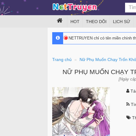
HOT
THEO DÕI
LỊCH SỬ
NETTRUYEN chỉ có tên miền chính 
Trang chủ
Nữ Phụ Muốn Chạy Trốn Kh
NỮ PHỤ MUỐN CHẠY T
[Ngày cập
Tác
Tìn
Th