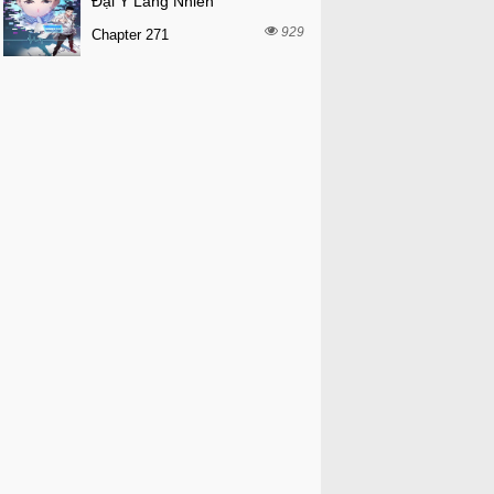
Đại Y Lăng Nhiên
929
Chapter 271