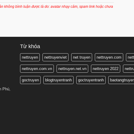
7 tháng trước
oản không bình luận được là do: avatar nhạy cảm, spam link hoặc chưa
7 tháng trước
7 tháng trước
7 tháng trước
7 tháng trước
Từ khóa
7 tháng trước
nettruyen
nettruyenviet
net truyen
nettruyen.com
net
7 tháng trước
nettruyen.com.vn
nettruyen.net.vn
nettruyen 2022
nett
7 tháng trước
goctruyen
blogtruyentranh
goctruyentranh
baotangtruye
7 tháng trước
n Phú,
7 tháng trước
7 tháng trước
7 tháng trước
7 tháng trước
7 tháng trước