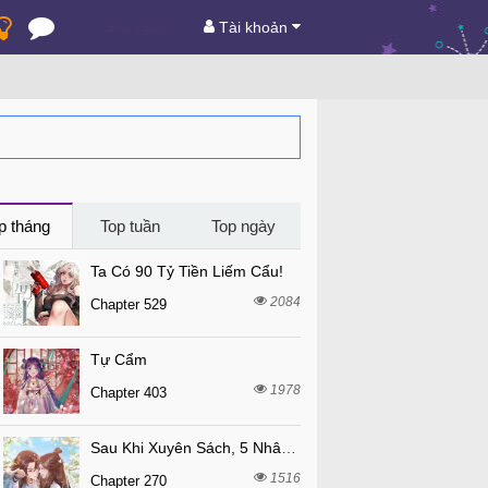
Tài khoản
p tháng
Top tuần
Top ngày
Ta Có 90 Tỷ Tiền Liếm Cẩu!
2084
Chapter 529
Tự Cẩm
1978
Chapter 403
Sau Khi Xuyên Sách, 5 Nhân Cách Của Bạo Quân Đều Yêu Ta
1516
Chapter 270