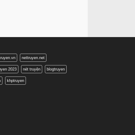
truyen.vn
nettruyen.net
ruyen 2023
nét truyện
blogtruyen
n
khptruyen