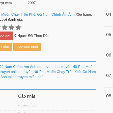
ợt xem
2097
04
 Muốn Chạy Trốn Khỏi Gã Nam Chính Ám Ảnh
Xếp hạng:
Lượt đánh giá.
05
0
Người Đã Theo Dõi
eo dõi
từ đầu
Đọc mới nhất
06
 Gã Nam Chính Ám Ảnh nettruyen
,
đọc truyện Nữ Phụ Muốn
ruyen online
,
truyện Nữ Phụ Muốn Chạy Trốn Khỏi Gã Nam
07
Ảnh tại nettruyen miễn phí
08
Cập nhật
7 tháng trước