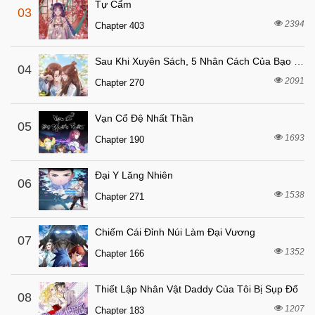
Chapter 221
Tự Cẩm
03
6 tháng trước
Chapter 220
2394
Chapter 403
6 tháng trước
Chapter 219
Sau Khi Xuyên Sách, 5 Nhân Cách Của Bạo Quân Đều Yêu Ta
6 tháng trước
04
Chapter 218
2091
Chapter 270
6 tháng trước
Chapter 217
6 tháng trước
Chapter 216
Vạn Cổ Đệ Nhất Thần
05
6 tháng trước
1693
Chapter 215.1
Chapter 190
6 tháng trước
Chapter 215
Đại Y Lăng Nhiên
06
6 tháng trước
Chapter 214.5
1538
Chapter 271
6 tháng trước
Chapter 214
6 tháng trước
Chapter 213
Chiếm Cái Đỉnh Núi Làm Đại Vương
07
1352
6 tháng trước
Chapter 166
Chapter 212.5
6 tháng trước
Chapter 212
Thiết Lập Nhân Vật Daddy Của Tôi Bị Sụp Đổ
08
6 tháng trước
Chapter 211.1
1207
Chapter 183