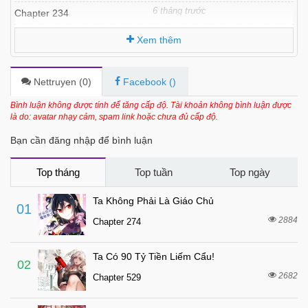
6 tháng trước
Chapter 234
6 tháng trước
Chapter 233
Xem thêm
6 tháng trước
Chapter 232
6 tháng trước
Chapter 231
Nettruyen (
0
)
Facebook (
)
6 tháng trước
Chapter 230
Bình luận không được tính để tăng cấp độ. Tài khoản không bình luận được
là do: avatar nhạy cảm, spam link hoặc chưa đủ cấp độ.
6 tháng trước
Chapter 229
Bạn cần đăng nhập để bình luận
6 tháng trước
Chapter 228
6 tháng trước
Chapter 227
Top tháng
Top tuần
Top ngày
6 tháng trước
Chapter 226
Ta Không Phải Là Giáo Chủ
01
6 tháng trước
Chapter 225
2884
Chapter 274
6 tháng trước
Chapter 224
Ta Có 90 Tỷ Tiền Liếm Cẩu!
6 tháng trước
Chapter 223
02
2682
Chapter 529
6 tháng trước
Chapter 222
6 tháng trước