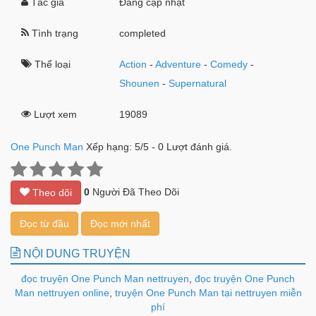
Tác giả
Đang cập nhật
Tình trạng
completed
Thể loại
Action
-
Adventure
-
Comedy
-
Shounen
-
Supernatural
Lượt xem
19089
One Punch Man
Xếp hạng:
5
/
5
-
0
Lượt đánh giá.
0
Người Đã Theo Dõi
Theo dõi
Đọc từ đầu
Đọc mới nhất
NỘI DUNG TRUYỆN
đọc truyện One Punch Man nettruyen
,
đọc truyện One Punch
Man nettruyen online
,
truyện One Punch Man tại nettruyen miễn
phí