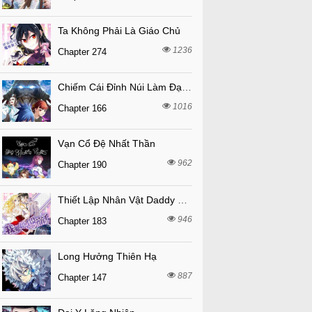
Ta Không Phải Là Giáo Chủ
1236
Chapter 274
Chiếm Cái Đỉnh Núi Làm Đại Vương
1016
Chapter 166
Vạn Cổ Đệ Nhất Thần
962
Chapter 190
Thiết Lập Nhân Vật Daddy Của Tôi Bị Sụp Đổ
946
Chapter 183
Long Hưởng Thiên Hạ
887
Chapter 147