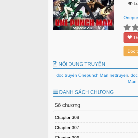
Lư
Onepu
Th
Đọc 
NỘI DUNG TRUYỆN
đọc truyện Onepunch Man nettruyen
,
đọc
Man 
DANH SÁCH CHƯƠNG
Số chương
Chapter 308
Chapter 307
Chapter 306