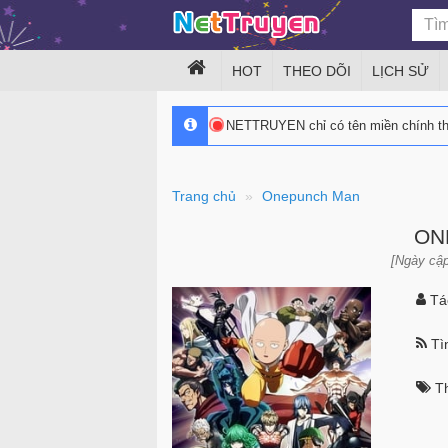
HOT
THEO DÕI
LỊCH SỬ
NETTRUYEN chỉ có tên miền chính 
Trang chủ
Onepunch Man
ON
[Ngày cập
Tác
Tìn
Th