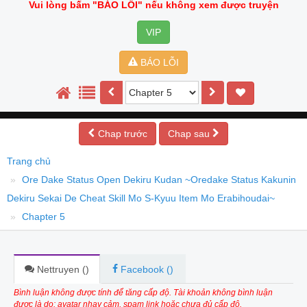
Vui lòng bấm
"BÁO LỖI"
nếu không xem được truyện
VIP
BÁO LỖI
Chap trước
Chap sau
Trang chủ
Ore Dake Status Open Dekiru Kudan ~Oredake Status Kakunin
Dekiru Sekai De Cheat Skill Mo S-Kyuu Item Mo Erabihoudai~
Chapter 5
Nettruyen (
)
Facebook (
)
Bình luận không được tính để tăng cấp độ. Tài khoản không bình luận
được là do: avatar nhạy cảm, spam link hoặc chưa đủ cấp độ.