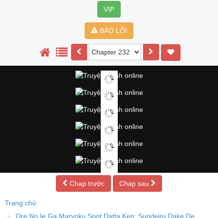
VIP
BÁO LỖI
Chap trước
Chap sau
Trang chủ
Ore No Ie Ga Maryoku Spot Datta Ken: Sundeiru Dake De