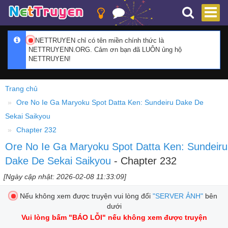
NETTRUYEN chỉ có tên miền chính thức là
NETTRUYENN.ORG. Cảm ơn bạn đã LUÔN ủng hộ
NETTRUYEN!
Trang chủ
Ore No Ie Ga Maryoku Spot Datta Ken: Sundeiru Dake De
Sekai Saikyou
Chapter 232
Ore No Ie Ga Maryoku Spot Datta Ken: Sundeiru
Dake De Sekai Saikyou
- Chapter 232
[Ngày cập nhật: 2026-02-08 11:33:09]
Nếu không xem được truyện vui lòng đổi
"SERVER ẢNH"
bên
dưới
Vui lòng bấm
"BÁO LỖI"
nếu không xem được truyện