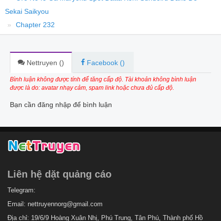
Sekai Saikyou
Chapter 232
Nettruyen (
)
Facebook (
)
Bình luận không được tính để tăng cấp độ. Tài khoản không bình luận
được là do: avatar nhạy cảm, spam link hoặc chưa đủ cấp độ.
Bạn cần đăng nhập để bình luận
Liên hệ dặt quảng cáo
Telegram:
Email:
nettruyennorg@gmail.com
Địa chỉ: 19/6/9 Hoàng Xuân Nhị, Phú Trung, Tân Phú, Thành phố Hồ