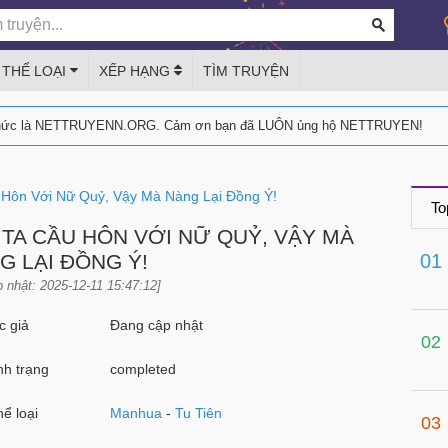
THỂ LOẠI
XẾP HẠNG
TÌM TRUYỆN
thức là NETTRUYENN.ORG. Cảm ơn bạn đã LUÔN ủng hộ NETTRUYEN!
u Hôn Với Nữ Quỷ, Vậy Mà Nàng Lại Đồng Ý!
To
 TA CẦU HÔN VỚI NỮ QUỶ, VẬY MÀ
G LẠI ĐỒNG Ý!
01
 nhật: 2025-12-11 15:47:12]
 giả
Đang cập nhật
02
h trạng
completed
ể loại
Manhua
-
Tu Tiên
03