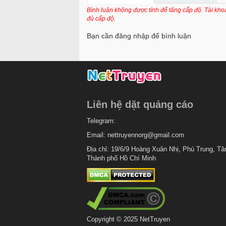
Chapter 90
Bình luận không được tính để tăng cấp độ. Tài kh
đủ cấp độ.
Chapter 89
Bạn cần đăng nhập để bình luận
Chapter 88
Chapter 87
Chapter 86
Chapter 85
Liên hệ dặt quảng cáo
Chapter 84
Telegram:
Chapter 83
Email:
nettruyennorg@gmail.com
Chapter 82
Địa chỉ: 19/6/9 Hoàng Xuân Nhị, Phú Trung, Tâ
Thành phố Hồ Chí Minh
Chapter 81
Chapter 80
Chapter 79
Chapter 78
Copyright © 2025 NetTruyen
Chapter 77