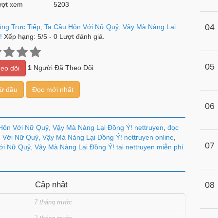
ợt xem
5203
04
óng Trực Tiếp, Ta Cầu Hôn Với Nữ Quỷ, Vậy Mà Nàng Lại
!
Xếp hạng:
5
/
5
-
0
Lượt đánh giá.
05
1
Người Đã Theo Dõi
eo dõi
từ đầu
Đọc mới nhất
06
 Hôn Với Nữ Quỷ, Vậy Mà Nàng Lại Đồng Ý! nettruyen
,
đọc
 Với Nữ Quỷ, Vậy Mà Nàng Lại Đồng Ý! nettruyen online
,
07
ới Nữ Quỷ, Vậy Mà Nàng Lại Đồng Ý! tại nettruyen miễn phí
Cập nhật
08
7 tháng trước