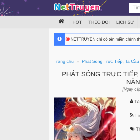
HOT
THEO DÕI
LỊCH SỬ
NETTRUYEN chỉ có tên miền chính 
Trang chủ
Phát Sóng Trực Tiếp, Ta Cầ
PHÁT SÓNG TRỰC TIẾP,
NÀN
[Ngày cập
Tác
Tìn
Th