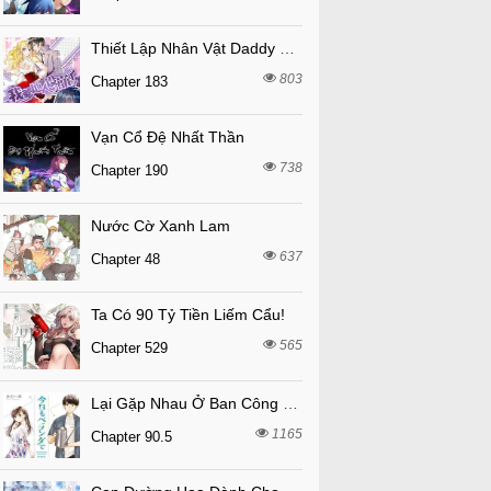
Thiết Lập Nhân Vật Daddy Của Tôi Bị Sụp Đổ
803
Chapter 183
Vạn Cổ Đệ Nhất Thần
738
Chapter 190
Nước Cờ Xanh Lam
637
Chapter 48
Ta Có 90 Tỷ Tiền Liếm Cẩu!
565
Chapter 529
Lại Gặp Nhau Ở Ban Công Rồi
1165
Chapter 90.5