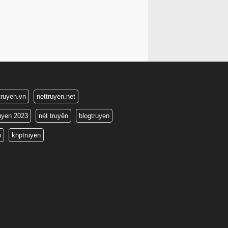
truyen.vn
nettruyen.net
ruyen 2023
nét truyện
blogtruyen
n
khptruyen