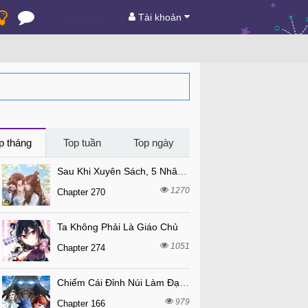
Tài khoản
p tháng
Top tuần
Top ngày
Sau Khi Xuyên Sách, 5 Nhân Cách Của Bạo Quân Đều Yêu Ta
1270
Chapter 270
Ta Không Phải Là Giáo Chủ
1051
Chapter 274
Chiếm Cái Đỉnh Núi Làm Đại Vương
979
Chapter 166