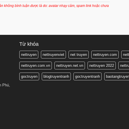
7 tháng trước
oản không bình luận được là do: avatar nhạy cảm, spam link hoặc chưa
7 tháng trước
7 tháng trước
7 tháng trước
7 tháng trước
Từ khóa
7 tháng trước
nettruyen
nettruyenviet
net truyen
nettruyen.com
net
7 tháng trước
nettruyen.com.vn
nettruyen.net.vn
nettruyen 2022
nett
7 tháng trước
goctruyen
blogtruyentranh
goctruyentranh
baotangtruye
7 tháng trước
n Phú,
7 tháng trước
7 tháng trước
7 tháng trước
7 tháng trước
7 tháng trước