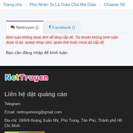
Trang chủ
Phu Nhân Ta Là Giáo Chủ Ma Giáo
Chapter 50
Nettruyen (
)
Facebook (
)
Bình luận không được tính để tăng cấp độ. Tài khoản không bình luận
được là do: avatar nhạy cảm, spam link hoặc chưa đủ cấp độ.
Bạn cần đăng nhập để bình luận
Liên hệ dặt quảng cáo
Telegram:
Email:
nettruyennorg@gmail.com
Địa chỉ: 19/6/9 Hoàng Xuân Nhị, Phú Trung, Tân Phú, Thành phố Hồ
Chí Minh