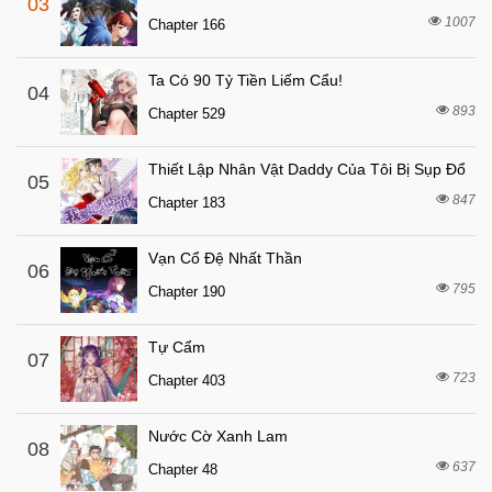
03
1007
Chapter 166
Ta Có 90 Tỷ Tiền Liếm Cẩu!
04
893
Chapter 529
Thiết Lập Nhân Vật Daddy Của Tôi Bị Sụp Đổ
05
847
Chapter 183
Vạn Cổ Đệ Nhất Thần
06
795
Chapter 190
Tự Cẩm
07
723
Chapter 403
Nước Cờ Xanh Lam
08
637
Chapter 48