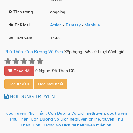
Tình trạng
ongoing
Thể loại
Action
-
Fantasy
-
Manhua
Lượt xem
1448
Phủ Thần: Con Đường Vô Địch
Xếp hạng:
5
/
5
-
0
Lượt đánh giá.
0
Người Đã Theo Dõi
Theo dõi
Đọc từ đầu
Đọc mới nhất
NỘI DUNG TRUYỆN
đọc truyện Phủ Thần: Con Đường Vô Địch nettruyen
,
đọc truyện
Phủ Thần: Con Đường Vô Địch nettruyen online
,
truyện Phủ
Thần: Con Đường Vô Địch tại nettruyen miễn phí