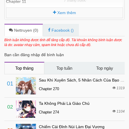
7 tháng trước
Chapter 11
7 tháng trước
Chapter 10
Xem thêm
7 tháng trước
Chapter 9.1
7 tháng trước
Chapter 9
Nettruyen (
0
)
Facebook (
)
7 tháng trước
Chapter 8
Bình luận không được tính để tăng cấp độ. Tài khoản không bình luận được
là do: avatar nhạy cảm, spam link hoặc chưa đủ cấp độ.
7 tháng trước
Chapter 7
Bạn cần đăng nhập để bình luận
7 tháng trước
Chapter 6
7 tháng trước
Chapter 5
Top tháng
Top tuần
Top ngày
7 tháng trước
Chapter 4
Sau Khi Xuyên Sách, 5 Nhân Cách Của Bạo Quân Đều Yêu Ta
01
7 tháng trước
Chapter 3
1319
Chapter 270
7 tháng trước
Chapter 2
Ta Không Phải Là Giáo Chủ
7 tháng trước
Chapter 1
02
1104
Chapter 274
Chiếm Cái Đỉnh Núi Làm Đại Vương