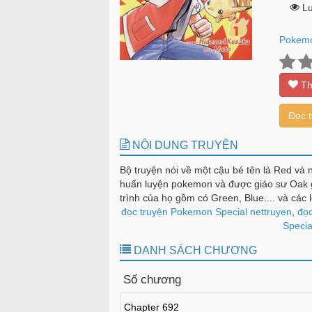
Lư
Pokemo
Th
Đọc 
NỘI DUNG TRUYỆN
Bộ truyện nói về một cậu bé tên là Red v
huấn luyện pokemon và được giáo sư Oak 
trình của họ gồm có Green, Blue.... và các 
phải đối mắt với nhiều nguy hiểm và vượt 
đọc truyện Pokemon Special nettruyen
,
đọc
Specia
DANH SÁCH CHƯƠNG
Số chương
Chapter 692