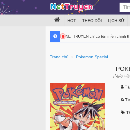
HOT
THEO DÕI
LỊCH SỬ
NETTRUYEN chỉ có tên miền chính 
Trang chủ
Pokemon Special
POK
[Ngày cập
Tác
Tìn
Th