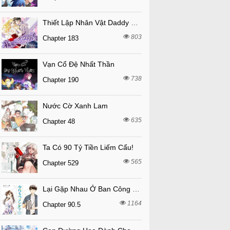
Thiết Lập Nhân Vật Daddy Của Tôi Bị Sụp Đổ
803
Chapter 183
Vạn Cổ Đệ Nhất Thần
738
Chapter 190
Nước Cờ Xanh Lam
635
Chapter 48
Ta Có 90 Tỷ Tiền Liếm Cẩu!
565
Chapter 529
Lại Gặp Nhau Ở Ban Công Rồi
1164
Chapter 90.5