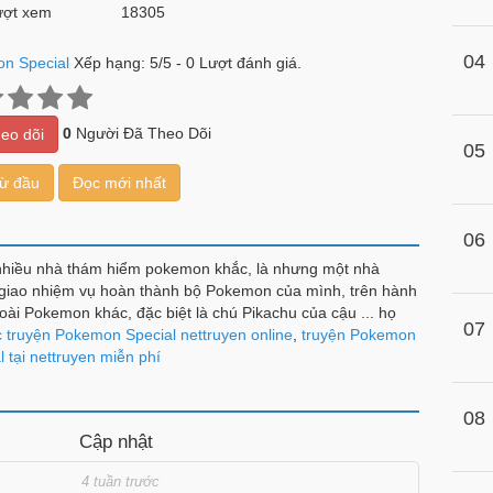
ợt xem
18305
04
n Special
Xếp hạng:
5
/
5
-
0
Lượt đánh giá.
0
Người Đã Theo Dõi
eo dõi
05
từ đầu
Đọc mới nhất
06
à nhiều nhà thám hiểm pokemon khắc, là nhưng một nhà
giao nhiệm vụ hoàn thành bộ Pokemon của mình, trên hành
loài Pokemon khác, đặc biệt là chú Pikachu của cậu ... họ
07
qua nhiều, âm mưu của tổ chức bí ẩn.
 truyện Pokemon Special nettruyen online
,
truyện Pokemon
l tại nettruyen miễn phí
08
Cập nhật
4 tuần trước