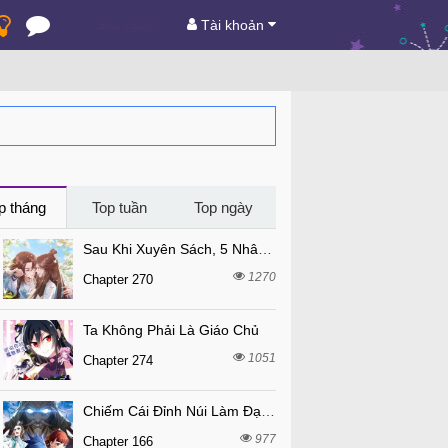
Tài khoản
p tháng
Top tuần
Top ngày
Sau Khi Xuyên Sách, 5 Nhân Cách Của Bạo Quân Đều Yêu Ta
1270
Chapter 270
Ta Không Phải Là Giáo Chủ
1051
Chapter 274
Chiếm Cái Đỉnh Núi Làm Đại Vương
977
Chapter 166