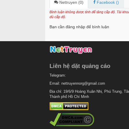
Chapter 678
Nettruyen (
0
)
Facebook (
)
Chapter 677
Bình luận không được tính để tăng cấp độ. Tài kh
đủ cấp độ.
Chapter 676
Bạn cần đăng nhập để bình luận
Chapter 675
Chapter 674
Chapter 673
Chapter 672
Liên hệ dặt quảng cáo
Chapter 671
Telegram:
Chapter 670
Email:
nettruyennorg@gmail.com
Chapter 669
Địa chỉ: 19/6/9 Hoàng Xuân Nhị, Phú Trung, Tâ
Thành phố Hồ Chí Minh
Chapter 668
Chapter 667
Chapter 666
Chapter 665