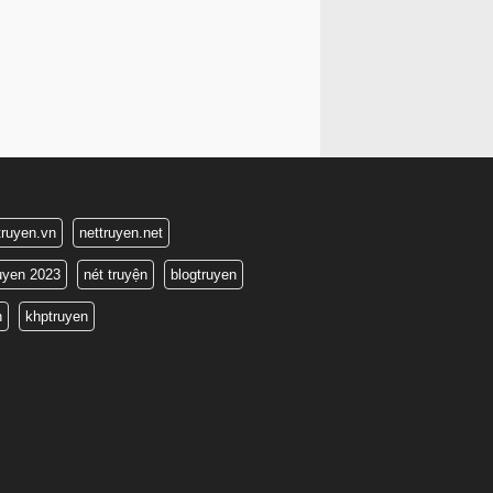
truyen.vn
nettruyen.net
ruyen 2023
nét truyện
blogtruyen
n
khptruyen