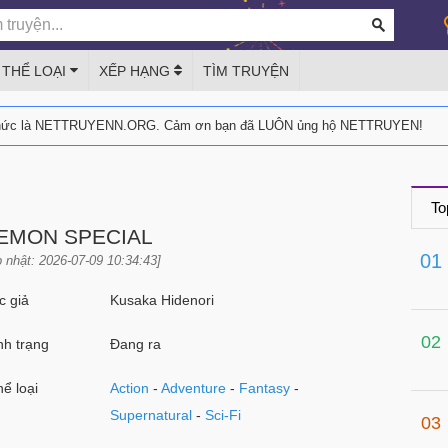
THỂ LOẠI
XẾP HẠNG
TÌM TRUYỆN
thức là NETTRUYENN.ORG. Cảm ơn bạn đã LUÔN ủng hộ NETTRUYEN!
To
EMON SPECIAL
01
 nhật: 2026-07-09 10:34:43]
 giả
Kusaka Hidenori
02
h trạng
Đang ra
ể loại
Action
-
Adventure
-
Fantasy
-
Supernatural
-
Sci-Fi
03