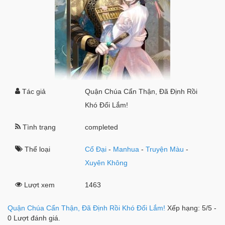
Tác giả
Quận Chúa Cẩn Thận, Đã Định Rồi
Khó Đổi Lắm!
Tình trạng
completed
Thể loại
Cổ Đại
-
Manhua
-
Truyện Màu
-
Xuyên Không
Lượt xem
1463
Quận Chúa Cẩn Thận, Đã Định Rồi Khó Đổi Lắm!
Xếp hạng:
5
/
5
-
0
Lượt đánh giá.