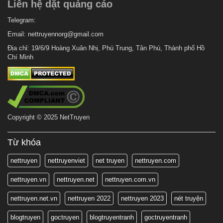
Liên hệ dặt quảng cáo
1 tháng trước
Chapter 39
1 tháng trước
Telegram:
Chapter 38
Email:
nettruyennorg@gmail.com
1 tháng trước
Chapter 37.5
Địa chỉ: 19/6/9 Hoàng Xuân Nhị, Phú Trung, Tân Phú, Thành phố Hồ
1 tháng trước
Chapter 37
Chí Minh
1 tháng trước
Chapter 36
1 tháng trước
Chapter 35
1 tháng trước
Chapter 34
Copyright © 2025 NetTruyen
1 tháng trước
Chapter 33
1 tháng trước
Chapter 32
Từ khóa
1 tháng trước
Chapter 31
nettruyen
nettruyenviet
net truyen
nettruyen.com
1 tháng trước
Chapter 30
nettruyen.vn
nettruyen.net
nettruyen.com.vn
1 tháng trước
Chapter 29
nettruyen.net.vn
nettruyen 2022
nettruyen 2023
nét truyện
1 tháng trước
Chapter 28
1 tháng trước
blogtruyen
goctruyen
blogtruyentranh
goctruyentranh
Chapter 27