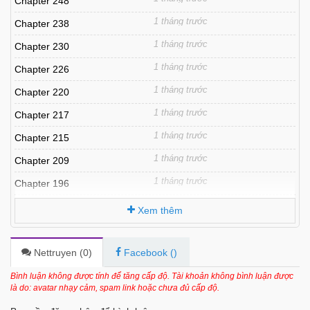
Chapter 248
1 tháng trước
Chapter 238
1 tháng trước
Chapter 230
1 tháng trước
Chapter 226
1 tháng trước
Chapter 220
1 tháng trước
Chapter 217
1 tháng trước
Chapter 215
1 tháng trước
Chapter 209
1 tháng trước
Chapter 196
1 tháng trước
Chapter 190
Xem thêm
1 tháng trước
Chapter 183
1 tháng trước
Chapter 182
Nettruyen (
0
)
Facebook (
)
1 tháng trước
Chapter 180
Bình luận không được tính để tăng cấp độ. Tài khoản không bình luận được
là do: avatar nhạy cảm, spam link hoặc chưa đủ cấp độ.
1 tháng trước
Chapter 176