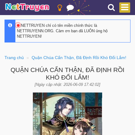
NETTRUYEN chỉ có tên miền chính thức là
NETTRUYENN.ORG. Cảm ơn bạn đã LUÔN ủng hộ
NETTRUYEN!
Trang chủ
Quận Chúa Cẩn Thận, Đã Định Rồi Khó Đổi Lắm!
QUẬN CHÚA CẨN THẬN, ĐÃ ĐỊNH RỒI
KHÓ ĐỔI LẮM!
[Ngày cập nhật: 2026-06-09 17:42:02]