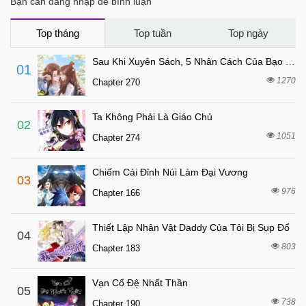
Bạn cần đăng nhập để bình luận
1 tháng trước
Chapter 166
1 tháng trước
Chapter 148
Top tháng
Top tuần
Top ngày
1 tháng trước
Chapter 140
Sau Khi Xuyên Sách, 5 Nhân Cách Của Bạo Quân Đều Yêu Ta
01
1 tháng trước
Chapter 137
1270
Chapter 270
1 tháng trước
Chapter 119
Ta Không Phải Là Giáo Chủ
1 tháng trước
Chapter 109
02
1051
Chapter 274
1 tháng trước
Chapter 102
1 tháng trước
Chapter 101
Chiếm Cái Đỉnh Núi Làm Đại Vương
03
1 tháng trước
Chapter 100
976
Chapter 166
1 tháng trước
Chapter 82
Thiết Lập Nhân Vật Daddy Của Tôi Bị Sụp Đổ
1 tháng trước
04
Chapter 77
803
Chapter 183
1 tháng trước
Chapter 67
1 tháng trước
Chapter 50
Vạn Cổ Đệ Nhất Thần
05
1 tháng trước
738
Chapter 49
Chapter 190