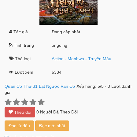
Tác giả
Đang cập nhật
Tình trạng
ongoing
Thể loại
Action
-
Manhwa
-
Truyện Màu
Lượt xem
6384
Quân Cờ Thứ 31 Lật Ngược Ván Cờ
Xếp hạng:
5
/
5
-
0
Lượt đánh
giá.
0
Người Đã Theo Dõi
Theo dõi
Đọc từ đầu
Đọc mới nhất