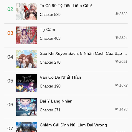
Ta Có 90 Tỷ Tiền Liếm Cẩu!
6 tháng trước
Chapter 98
02
2622
Chapter 529
6 tháng trước
Chapter 97
6 tháng trước
Chapter 96
Tự Cẩm
03
6 tháng trước
Chapter 95
2394
Chapter 403
6 tháng trước
Chapter 94
Sau Khi Xuyên Sách, 5 Nhân Cách Của Bạo Quân Đều Yêu Ta
6 tháng trước
04
Chapter 93
2091
Chapter 270
6 tháng trước
Chapter 92
6 tháng trước
Chapter 91
Vạn Cổ Đệ Nhất Thần
05
6 tháng trước
1672
Chapter 90
Chapter 190
6 tháng trước
Chapter 89
Đại Y Lăng Nhiên
06
6 tháng trước
Chapter 88
1496
Chapter 271
6 tháng trước
Chapter 87
6 tháng trước
Chapter 86
Chiếm Cái Đỉnh Núi Làm Đại Vương
07