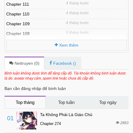
4 tháng trước
Chapter 111
4 tháng trước
Chapter 110
4 tháng trước
Chapter 109
5 tháng trước
Chapter 108
5 tháng trước
Chapter 107
Xem thêm
5 tháng trước
Chapter 106
6 tháng trước
Chapter 105
Nettruyen (
0
)
Facebook (
)
6 tháng trước
Chapter 104
Bình luận không được tính để tăng cấp độ. Tài khoản không bình luận được
là do: avatar nhạy cảm, spam link hoặc chưa đủ cấp độ.
6 tháng trước
Chapter 103
Bạn cần đăng nhập để bình luận
6 tháng trước
Chapter 102.1
6 tháng trước
Chapter 102
Top tháng
Top tuần
Top ngày
6 tháng trước
Chapter 101
Ta Không Phải Là Giáo Chủ
01
6 tháng trước
Chapter 100
2883
Chapter 274
6 tháng trước
Chapter 99