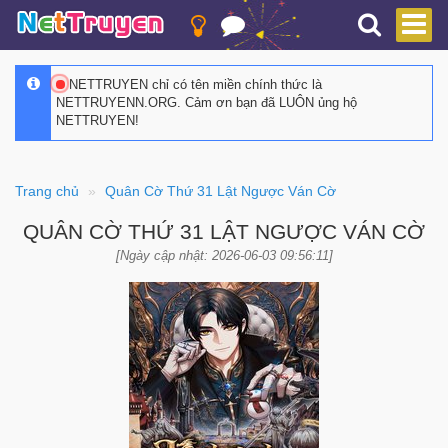
NETTRUYEN chỉ có tên miền chính thức là
NETTRUYENN.ORG. Cảm ơn bạn đã LUÔN ủng hộ
NETTRUYEN!
Trang chủ
Quân Cờ Thứ 31 Lật Ngược Ván Cờ
QUÂN CỜ THỨ 31 LẬT NGƯỢC VÁN CỜ
[Ngày cập nhật: 2026-06-03 09:56:11]