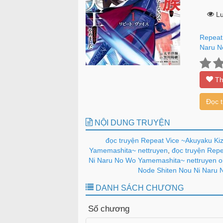
Lư
Repeat
Naru N
Th
Đọc 
NỘI DUNG TRUYỆN
đọc truyện Repeat Vice ~Akuyaku Ki
Yamemashita~ nettruyen
,
đọc truyện Repe
Ni Naru No Wo Yamemashita~ nettruyen o
Node Shiten Nou Ni Naru 
DANH SÁCH CHƯƠNG
Số chương