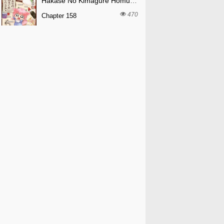
Hakase No Kimagure Homunculus
470
Chapter 158