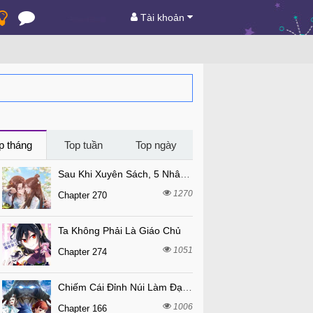
Tài khoản
p tháng
Top tuần
Top ngày
Sau Khi Xuyên Sách, 5 Nhân Cách Của Bạo Quân Đều Yêu Ta
1270
Chapter 270
Ta Không Phải Là Giáo Chủ
1051
Chapter 274
Chiếm Cái Đỉnh Núi Làm Đại Vương
1006
Chapter 166