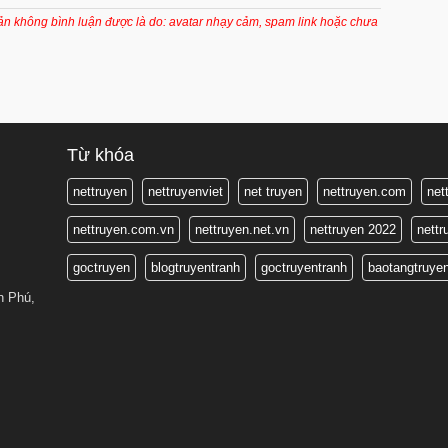
oản không bình luận được là do: avatar nhạy cảm, spam link hoặc chưa
Từ khóa
nettruyen
nettruyenviet
net truyen
nettruyen.com
net
nettruyen.com.vn
nettruyen.net.vn
nettruyen 2022
nett
goctruyen
blogtruyentranh
goctruyentranh
baotangtruye
n Phú,