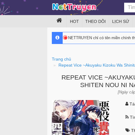
HOT
THEO DÕI
LỊCH SỬ
NETTRUYEN chỉ có tên miền chính 
Trang chủ
Repeat Vice ~Akuyaku Kizoku Wa Shini
REPEAT VICE ~AKUYAK
SHITEN NOU NI 
[Ngày cập
Tác
Tìn
Th