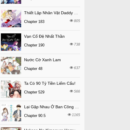
Thiết Lập Nhân Vật Daddy Của Tôi Bị Sụp Đổ
805
Chapter 183
Vạn Cổ Đệ Nhất Thần
738
Chapter 190
Nước Cờ Xanh Lam
637
Chapter 48
Ta Có 90 Tỷ Tiền Liếm Cẩu!
566
Chapter 529
Lại Gặp Nhau Ở Ban Công Rồi
1165
Chapter 90.5