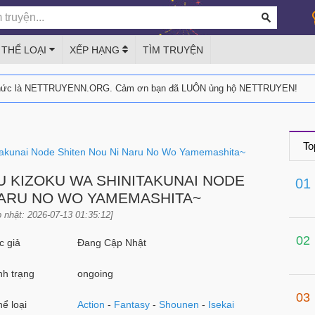
THỂ LOẠI
XẾP HẠNG
TÌM TRUYỆN
thức là NETTRUYENN.ORG. Cảm ơn bạn đã LUÔN ủng hộ NETTRUYEN!
To
takunai Node Shiten Nou Ni Naru No Wo Yamemashita~
U KIZOKU WA SHINITAKUNAI NODE
01
NARU NO WO YAMEMASHITA~
 nhật: 2026-07-13 01:35:12]
02
 giả
Đang Cập Nhật
h trạng
ongoing
03
ể loại
Action
-
Fantasy
-
Shounen
-
Isekai