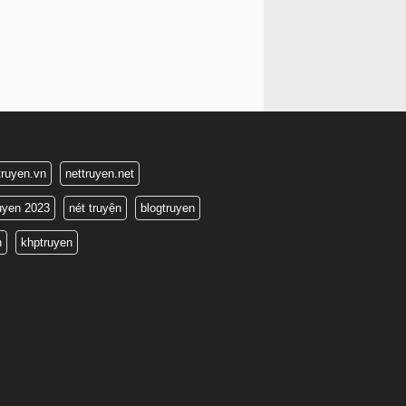
truyen.vn
nettruyen.net
ruyen 2023
nét truyện
blogtruyen
n
khptruyen