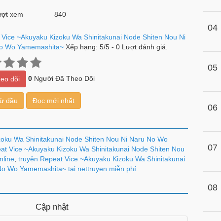
ợt xem
840
04
 Vice ~Akuyaku Kizoku Wa Shinitakunai Node Shiten Nou Ni
o Wo Yamemashita~
Xếp hạng:
5
/
5
-
0
Lượt đánh giá.
05
0
Người Đã Theo Dõi
eo dõi
từ đầu
Đọc mới nhất
06
zoku Wa Shinitakunai Node Shiten Nou Ni Naru No Wo
07
at Vice ~Akuyaku Kizoku Wa Shinitakunai Node Shiten Nou
nline
,
truyện Repeat Vice ~Akuyaku Kizoku Wa Shinitakunai
No Wo Yamemashita~ tại nettruyen miễn phí
08
Cập nhật